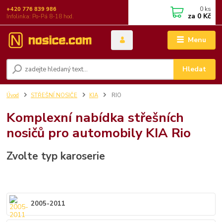
0
ks
+420 776 839 986
za
0 Kč
Infolinka: Po-Pá 8-18 hod.
Menu
Hledat
Úvod
STŘEŠNÍ NOSIČE
KIA
RIO
Komplexní nabídka střešních
nosičů pro automobily KIA Rio
Zvolte typ karoserie
2005-2011