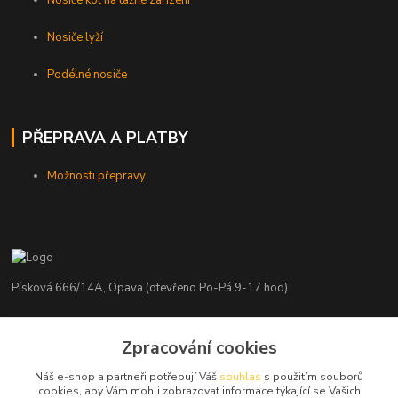
Nosiče lyží
Podélné nosiče
PŘEPRAVA A PLATBY
Možnosti přepravy
Písková 666/14A, Opava (otevřeno Po-Pá 9-17 hod)
Radim Kaděrka
Zpracování cookies
+420 776 839 986
Infolinka: Po-Pá 8-18 hod.
Náš e-shop a partneři potřebují Váš
souhlas
s použitím souborů
cookies, aby Vám mohli zobrazovat informace týkající se Vašich
info@nosice.com