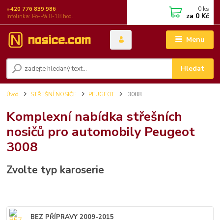
0
ks
+420 776 839 986
za
0 Kč
Infolinka: Po-Pá 8-18 hod.
Menu
Hledat
Úvod
STŘEŠNÍ NOSIČE
PEUGEOT
3008
Komplexní nabídka střešních
nosičů pro automobily Peugeot
3008
Zvolte typ karoserie
BEZ PŘÍPRAVY 2009-2015