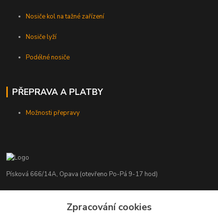
Nosiče kol na tažné zařízení
Nosiče lyží
Podélné nosiče
PŘEPRAVA A PLATBY
Možnosti přepravy
Písková 666/14A, Opava (otevřeno Po-Pá 9-17 hod)
Radim Kaděrka
Zpracování cookies
+420 776 839 986
Infolinka: Po-Pá 8-18 hod.