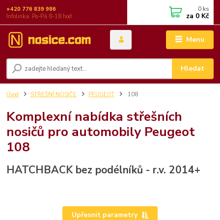
0
ks
+420 776 839 986
za
0 Kč
Infolinka: Po-Pá 8-18 hod.
Menu
Hledat
Úvod
STŘEŠNÍ NOSIČE
PEUGEOT
108
Komplexní nabídka střešních
nosičů pro automobily Peugeot
108
HATCHBACK bez podélníků - r.v. 2014+
Upřesnit parametry