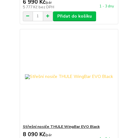
6 990 Kč
/
pár
1 - 3 dny
5 777 Kč
bez DPH
Přidat do košíku
Střešní nosiče THULE WingBar EVO Black
8 090 Kč
/
pár