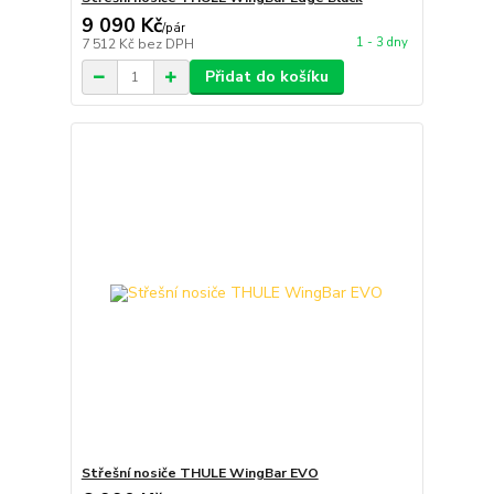
9 090 Kč
/
pár
1 - 3 dny
7 512 Kč
bez DPH
Přidat do košíku
Střešní nosiče THULE WingBar EVO