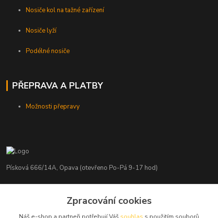
Nosiče kol na tažné zařízení
Nosiče lyží
Podélné nosiče
PŘEPRAVA A PLATBY
Možnosti přepravy
Písková 666/14A, Opava (otevřeno Po-Pá 9-17 hod)
Radim Kaděrka
Zpracování cookies
+420 776 839 986
Infolinka: Po-Pá 8-18 hod.
Náš e-shop a partneři potřebují Váš
souhlas
s použitím souborů