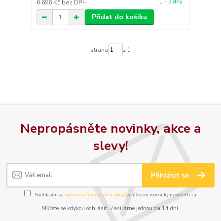
1 - 3 dny
6 686 Kč
bez DPH
Přidat do košíku
strana
z 1
Nepropásněte novinky, akce a
slevy!
Přihlásit se
Souhlasím se
zpracováním osobních údajů
za účelem rozesílky newsletteru.
Můžete se kdykoli odhlásit. Zasíláme jednou za 14 dní.