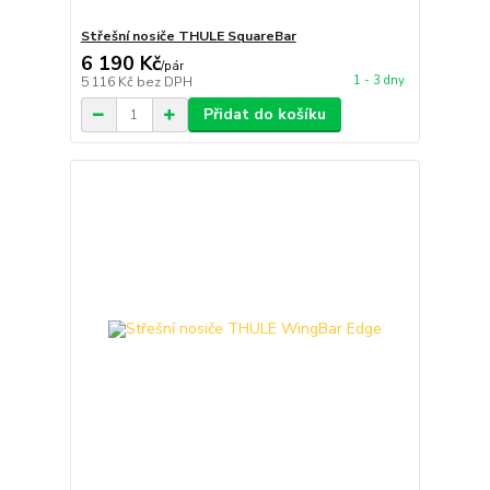
Střešní nosiče THULE SquareBar
6 190 Kč
/
pár
1 - 3 dny
5 116 Kč
bez DPH
Přidat do košíku