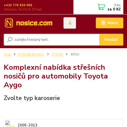
0
ks
+420 776 839 986
za
0 Kč
Infolinka: Po-Pá 8-18 hod.
Menu
Hledat
Úvod
STŘEŠNÍ NOSIČE
TOYOTA
AYGO
Komplexní nabídka střešních
nosičů pro automobily Toyota
Aygo
Zvolte typ karoserie
2005-2013