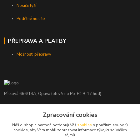
Nosiče lyží
Podélné nosiče
PŘEPRAVA A PLATBY
Možnosti přepravy
Písková 666/14A, Opava (otevřeno Po-Pá 9-17 hod)
Radim Kaděrka
Zpracování cookies
+420 776 839 986
Infolinka: Po-Pá 8-18 hod.
Náš e-shop a partneři potřebují Váš
souhlas
s použitím souborů
cookies, aby Vám mohli zobrazovat informace týkající se Vašich
info@nosice.com
zájmů.