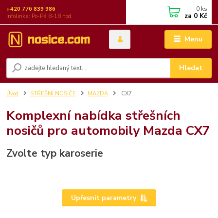
0
ks
+420 776 839 986
za
0 Kč
Infolinka: Po-Pá 8-18 hod.
Menu
Hledat
Úvod
STŘEŠNÍ NOSIČE
MAZDA
CX7
Komplexní nabídka střešních
nosičů pro automobily Mazda CX7
Zvolte typ karoserie
Upřesnit parametry