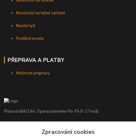
Nosiče kol na střechu
Nosiče kol na tažné zařízení
Nosiče lyží
Podélné nosiče
PŘEPRAVA A PLATBY
Možnosti přepravy
Písková 666/14A, Opava (otevřeno Po-Pá 9-17 hod)
Radim Kaděrka
Zpracování cookies
+420 776 839 986