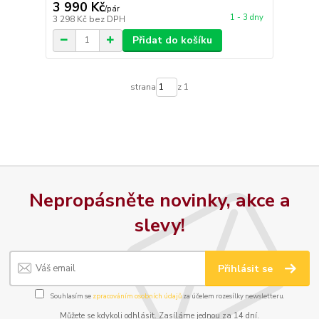
3 990 Kč
/
pár
1 - 3 dny
3 298 Kč
bez DPH
Přidat do košíku
strana
z 1
Nepropásněte novinky, akce a
slevy!
Přihlásit se
Souhlasím se
zpracováním osobních údajů
za účelem rozesílky newsletteru.
Můžete se kdykoli odhlásit. Zasíláme jednou za 14 dní.