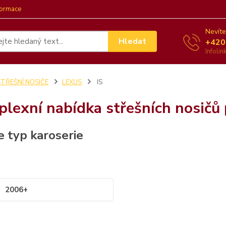
formace
Nevíte
Hledat
+420
Infoli
STŘEŠNÍ NOSIČE
LEXUS
IS
lexní nabídka střešních nosičů
e typ karoserie
2006+