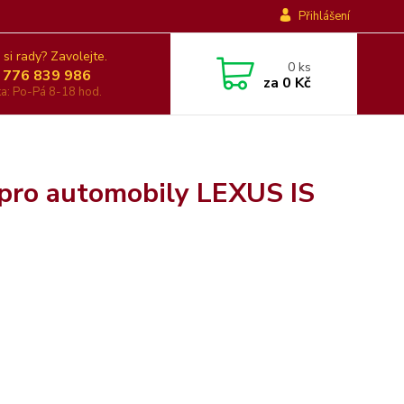
Přihlášení
 si rady? Zavolejte.
0
ks
 776 839 986
za
0 Kč
nka: Po-Pá 8-18 hod.
 pro automobily LEXUS IS