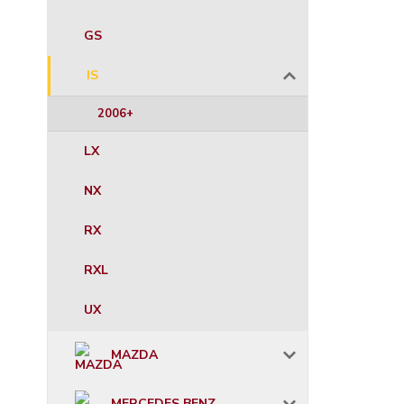
GS
IS
2006+
LX
NX
RX
RXL
UX
MAZDA
MERCEDES BENZ