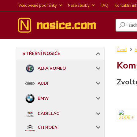
Všeobecné podmínky
Naše služby
FAQ
Kontaktní in
Úvod
STŘEŠNÍ NOSIČE
Komp
ALFA ROMEO
Zvolt
AUDI
BMW
CADILLAC
CITROËN