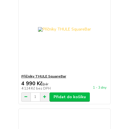
Příčníky THULE SquareBar
4 990 Kč
/
pár
1 - 3 dny
4 124 Kč
bez DPH
Přidat do košíku