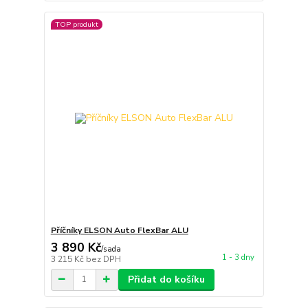
TOP produkt
Příčníky ELSON Auto FlexBar ALU
3 890 Kč
/
sada
1 - 3 dny
3 215 Kč
bez DPH
Přidat do košíku