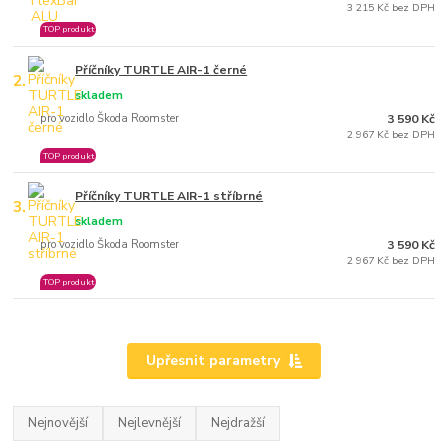
3 215 Kč bez DPH
TOP produkt
Příčníky TURTLE AIR-1 černé
2.
skladem
pro vozidlo Škoda Roomster
3 590 Kč
2 967 Kč bez DPH
TOP produkt
Příčníky TURTLE AIR-1 stříbrné
3.
skladem
pro vozidlo Škoda Roomster
3 590 Kč
2 967 Kč bez DPH
TOP produkt
Upřesnit parametry
Nejnovější
Nejlevnější
Nejdražší