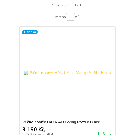
Zobrazuji 1-13 z 13
strana
z 1
Novinka
Příčné nosiče HAKR ALU Wing Profile Black
3 190 Kč
/
pár
1 - 3 dny
2 636 Kč
bez DPH