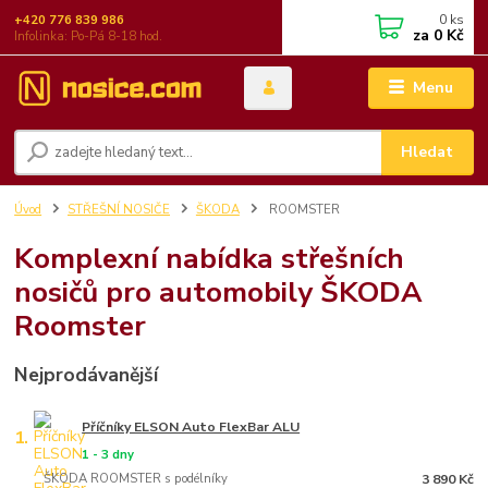
0
ks
+420 776 839 986
za
0 Kč
Infolinka: Po-Pá 8-18 hod.
Menu
Hledat
Úvod
STŘEŠNÍ NOSIČE
ŠKODA
ROOMSTER
Komplexní nabídka střešních
nosičů pro automobily ŠKODA
Roomster
Nejprodávanější
Příčníky ELSON Auto FlexBar ALU
1.
1 - 3 dny
ŠKODA ROOMSTER s podélníky
3 890 Kč