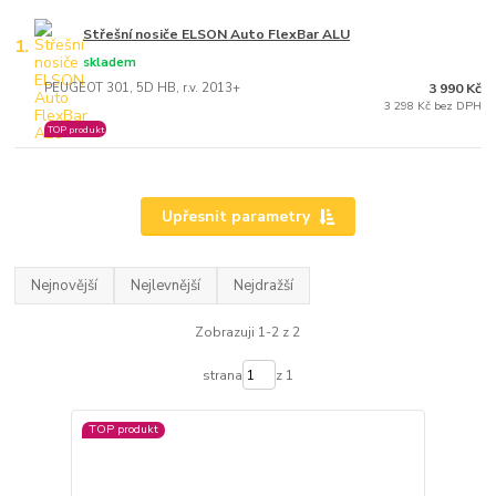
Střešní nosiče ELSON Auto FlexBar ALU
1.
skladem
PEUGEOT 301, 5D HB, r.v. 2013+
3 990 Kč
3 298 Kč bez DPH
TOP produkt
Upřesnit parametry
Nejnovější
Nejlevnější
Nejdražší
Zobrazuji 1-2 z 2
strana
z 1
TOP produkt