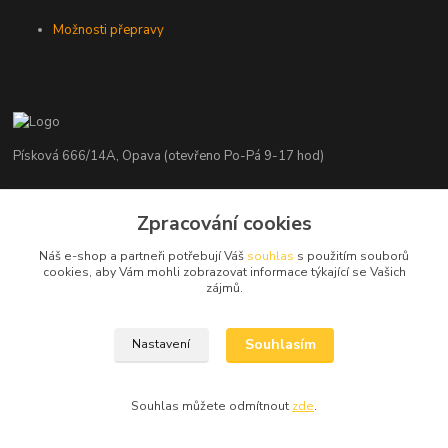
Možnosti přepravy
Písková 666/14A, Opava (otevřeno Po-Pá 9-17 hod)
Radim Kaděrka
Zpracování cookies
+420 776 839 986
Infolinka: Po-Pá 8-18 hod.
Náš e-shop a partneři potřebují Váš
souhlas
s použitím souborů
cookies, aby Vám mohli zobrazovat informace týkající se Vašich
info@nosice.com
zájmů.
Souhlasím
Nastavení
Souhlas můžete odmítnout
zde
.
Vytvořeno na
Eshop-rychle.cz