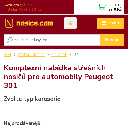
0
ks
+420 776 839 986
za
0 Kč
Infolinka: Po-Pá 8-18 hod.
Menu
Hledat
Úvod
STŘEŠNÍ NOSIČE
PEUGEOT
301
Komplexní nabídka střešních
nosičů pro automobily Peugeot
301
Zvolte typ karoserie
Nejprodávanější