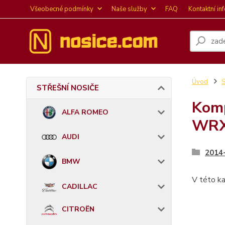
Všeobecné podmínky
Naše služby
FAQ
Kontaktní in
Úvod
STŘEŠNÍ NOSIČE
Komp
ALFA ROMEO
WR
AUDI
2014
BMW
V této ka
CADILLAC
CITROËN