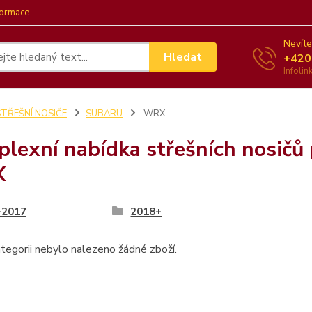
formace
Nevíte
Hledat
+420
Infoli
STŘEŠNÍ NOSIČE
SUBARU
WRX
lexní nabídka střešních nosičů
X
-2017
2018+
tegorii nebylo nalezeno žádné zboží.