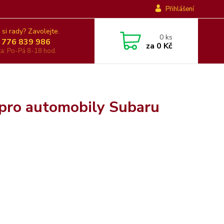
Přihlášení
 si rady? Zavolejte.
0
ks
 776 839 986
za
0 Kč
nka: Po-Pá 8-18 hod.
 pro automobily Subaru