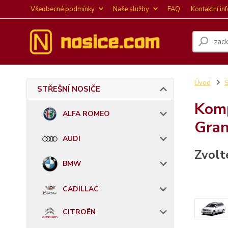
Všeobecné podmínky
Naše služby
FAQ
Kontaktní in
Úvod
STŘEŠNÍ NOSIČE
Komp
ALFA ROMEO
Gran
AUDI
Zvolt
BMW
CADILLAC
CITROËN