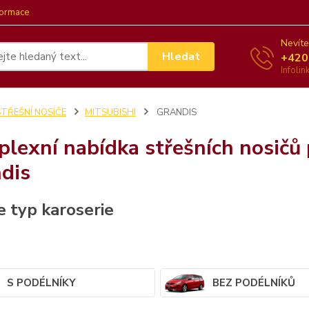
formace
Nevíte
Hledat
+420
Infoli
STŘEŠNÍ NOSIČE
MITSUBISHI
GRANDIS
lexní nabídka střešních nosičů 
dis
e typ karoserie
S PODÉLNÍKY
BEZ PODÉLNÍKŮ