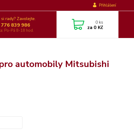
Přihlášení
 si rady? Zavolejte.
0
ks
 776 839 986
za
0 Kč
nka: Po-Pá 8-18 hod.
pro automobily Mitsubishi