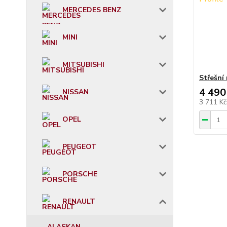
MERCEDES BENZ
MINI
MITSUBISHI
Střešní
4 490
NISSAN
3 711 K
OPEL
PEUGEOT
PORSCHE
RENAULT
ALASKAN