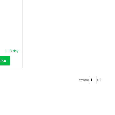
1 - 3 dny
šíku
strana
z 1