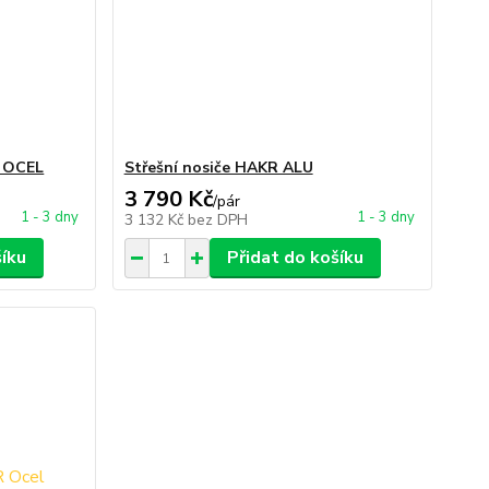
o OCEL
Střešní nosiče HAKR ALU
3 790 Kč
/
pár
1 - 3 dny
1 - 3 dny
3 132 Kč
bez DPH
šíku
Přidat do košíku