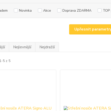
adem
Novinka
Akce
Doprava ZDARMA
TOP 
Upřesnit parametr
jší
Nejlevnější
Nejdražší
1-5 z 5