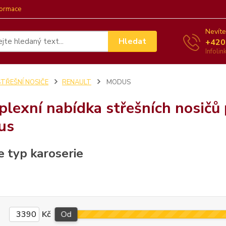
formace
Nevíte
Hledat
+420
Infoli
STŘEŠNÍ NOSIČE
RENAULT
MODUS
lexní nabídka střešních nosičů
us
e typ karoserie
Kč
Od