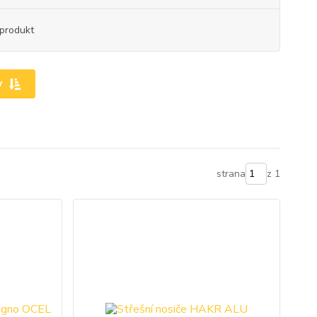
produkt
y
strana
z 1