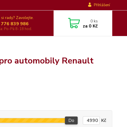
Přihlášení
 si rady? Zavolejte.
0
ks
 776 839 986
za
0 Kč
nka: Po-Pá 8-18 hod.
 pro automobily Renault
Do
Kč