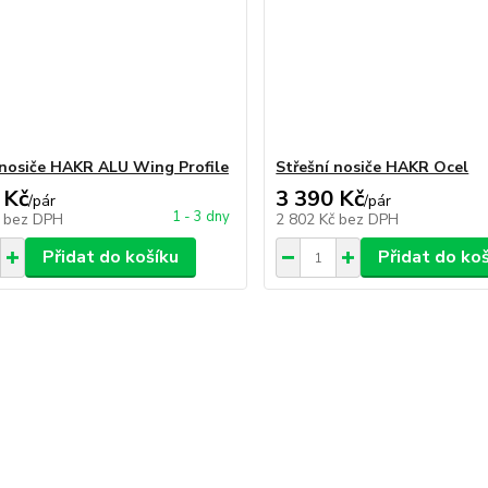
 nosiče HAKR ALU Wing Profile
Střešní nosiče HAKR Ocel
 Kč
3 390 Kč
/
pár
/
pár
1 - 3 dny
č
bez DPH
2 802 Kč
bez DPH
Přidat do košíku
Přidat do ko