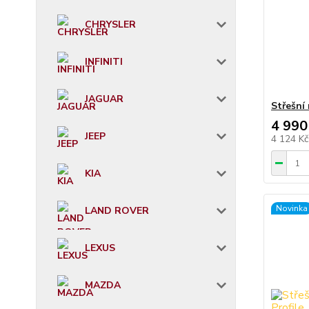
CHRYSLER
INFINITI
JAGUAR
Střešní
4 990
JEEP
4 124 K
KIA
Novinka
LAND ROVER
LEXUS
MAZDA