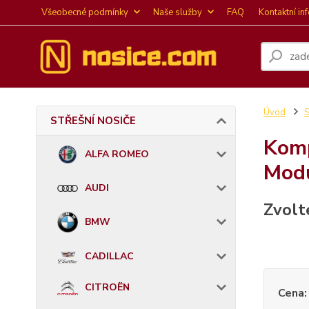
Všeobecné podmínky
Naše služby
FAQ
Kontaktní in
Úvod
STŘEŠNÍ NOSIČE
Komp
ALFA ROMEO
Mod
AUDI
Zvolt
BMW
CADILLAC
CITROËN
Cena: