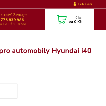
Přihlášení
 si rady? Zavolejte.
0
ks
 776 839 986
za
0 Kč
nka: Po-Pá 8-18 hod.
 pro automobily Hyundai i40