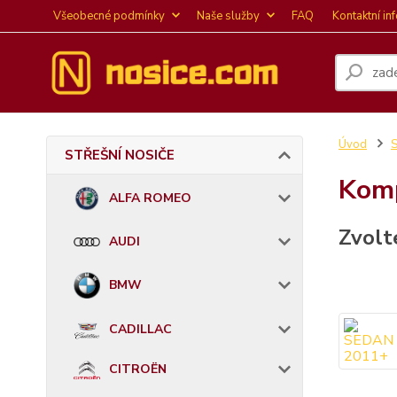
Všeobecné podmínky
Naše služby
FAQ
Kontaktní in
Úvod
STŘEŠNÍ NOSIČE
Komp
ALFA ROMEO
Zvolt
AUDI
BMW
CADILLAC
CITROËN