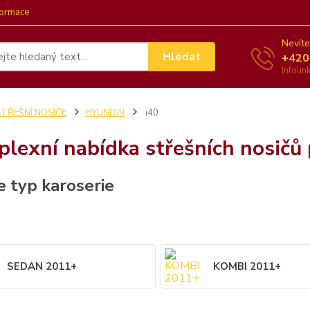
formace
Nevíte
Hledat
+420
Infoli
STŘEŠNÍ NOSIČE
HYUNDAI
i40
lexní nabídka střešních nosičů
e typ karoserie
SEDAN 2011+
KOMBI 2011+