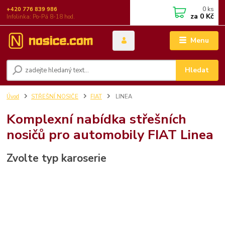
0
ks
+420 776 839 986
za
0 Kč
Infolinka: Po-Pá 8-18 hod.
Menu
Hledat
Úvod
STŘEŠNÍ NOSIČE
FIAT
LINEA
Komplexní nabídka střešních
nosičů pro automobily FIAT Linea
Zvolte typ karoserie