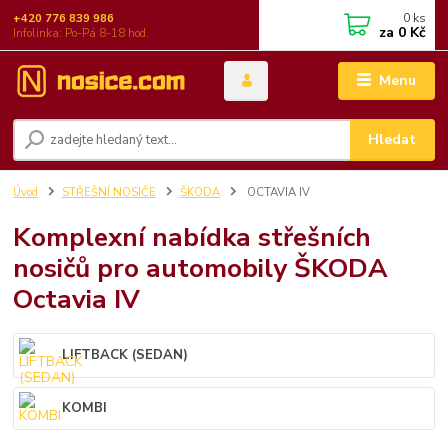
0
ks
+420 776 839 986
za
0 Kč
Infolinka: Po-Pá 8-18 hod.
Menu
Hledat
Úvod
STŘEŠNÍ NOSIČE
ŠKODA
OCTAVIA IV
Komplexní nabídka střešních
nosičů pro automobily ŠKODA
Octavia IV
LIFTBACK (SEDAN)
KOMBI