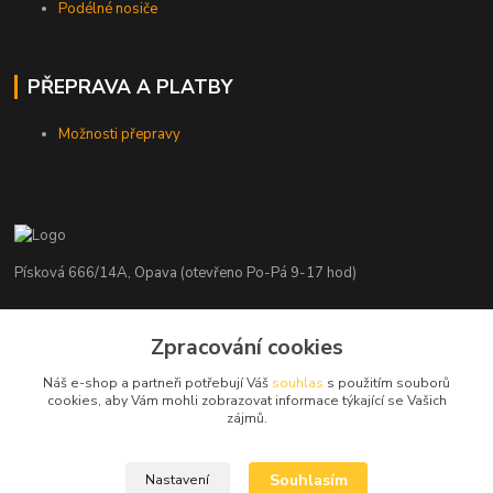
Podélné nosiče
PŘEPRAVA A PLATBY
Možnosti přepravy
Písková 666/14A, Opava (otevřeno Po-Pá 9-17 hod)
Radim Kaděrka
Zpracování cookies
+420 776 839 986
Infolinka: Po-Pá 8-18 hod.
Náš e-shop a partneři potřebují Váš
souhlas
s použitím souborů
cookies, aby Vám mohli zobrazovat informace týkající se Vašich
info@nosice.com
zájmů.
Souhlasím
Nastavení