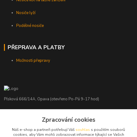
Nosiče lyží
Podélné nosiče
PŘEPRAVA A PLATBY
Možnosti přepravy
Písková 666/14A, Opava (otevřeno Po-Pá 9-17 hod)
Radim Kaděrka
Zpracování cookies
+420 776 839 986
Infolinka: Po-Pá 8-18 hod.
Náš e-shop a partneři potřebují Váš
souhlas
s použitím souborů
cookies, aby Vám mohli zobrazovat informace týkající se Vašich
info@nosice.com