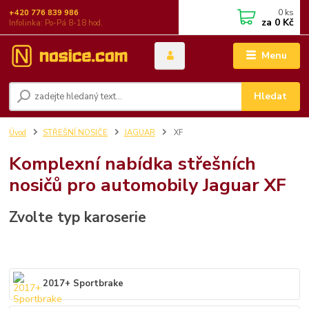
0
ks
+420 776 839 986
za
0 Kč
Infolinka: Po-Pá 8-18 hod.
Menu
Hledat
Úvod
STŘEŠNÍ NOSIČE
JAGUAR
XF
Komplexní nabídka střešních
nosičů pro automobily Jaguar XF
Zvolte typ karoserie
2017+ Sportbrake