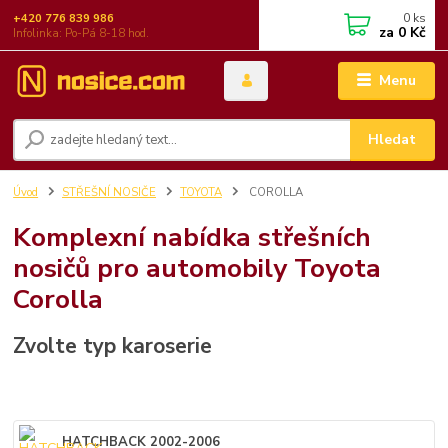
0
ks
+420 776 839 986
za
0 Kč
Infolinka: Po-Pá 8-18 hod.
Menu
Hledat
Úvod
STŘEŠNÍ NOSIČE
TOYOTA
COROLLA
Komplexní nabídka střešních
nosičů pro automobily Toyota
Corolla
Zvolte typ karoserie
HATCHBACK 2002-2006