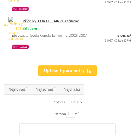
2 967 Kč bez DPH
TOP produkt
Příčníky TURTLE AIR-1 stříbrné
2.
skladem
pro vozidlo Toyota Corolla kombi, r.v. 2002-2007
3 590 Kč
2 967 Kč bez DPH
TOP produkt
Upřesnit parametry
Nejnovější
Nejlevnější
Nejdražší
Zobrazuji 1-5 z 5
strana
z 1