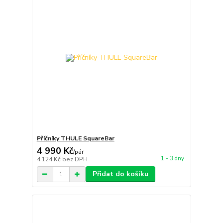
Příčníky THULE SquareBar
4 990 Kč
/
pár
1 - 3 dny
4 124 Kč
bez DPH
Přidat do košíku