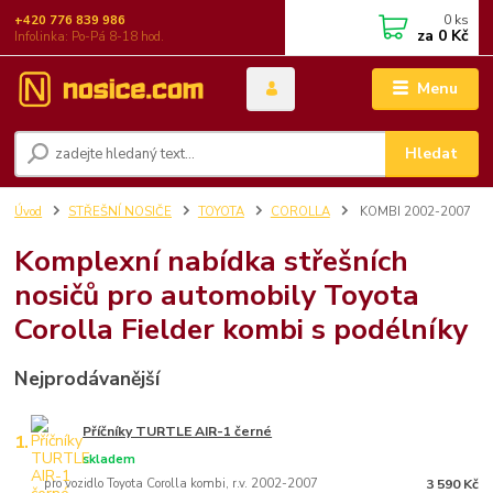
0
ks
+420 776 839 986
za
0 Kč
Infolinka: Po-Pá 8-18 hod.
Menu
Hledat
Úvod
STŘEŠNÍ NOSIČE
TOYOTA
COROLLA
KOMBI 2002-2007
Komplexní nabídka střešních
nosičů pro automobily Toyota
Corolla Fielder kombi s podélníky
Nejprodávanější
Příčníky TURTLE AIR-1 černé
1.
skladem
pro vozidlo Toyota Corolla kombi, r.v. 2002-2007
3 590 Kč