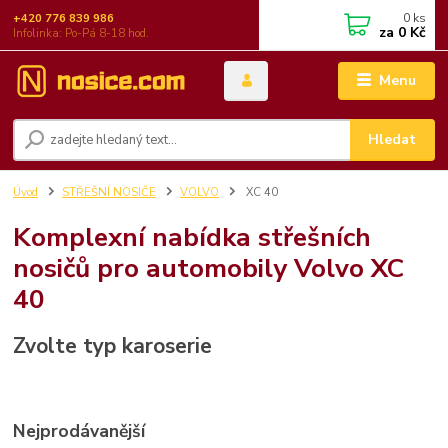
0
ks
+420 776 839 986
za
0 Kč
Infolinka: Po-Pá 8-18 hod.
Menu
Hledat
Úvod
STŘEŠNÍ NOSIČE
VOLVO
XC 40
Komplexní nabídka střešních
nosičů pro automobily Volvo XC
40
Zvolte typ karoserie
Nejprodávanější