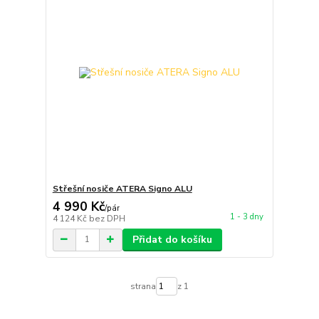
Střešní nosiče ATERA Signo ALU
4 990 Kč
/
pár
1 - 3 dny
4 124 Kč
bez DPH
Přidat do košíku
strana
z 1