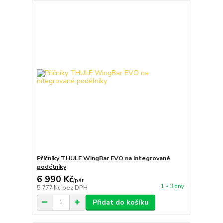
Příčníky THULE WingBar EVO na integrované
podélníky
6 990 Kč
/
pár
1 - 3 dny
5 777 Kč
bez DPH
Přidat do košíku