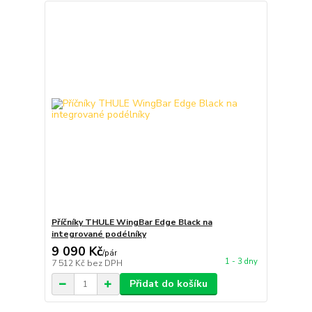
Příčníky THULE WingBar Edge Black na
integrované podélníky
9 090 Kč
/
pár
1 - 3 dny
7 512 Kč
bez DPH
Přidat do košíku