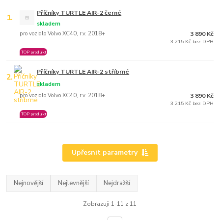
Příčníky TURTLE AIR-2 černé
1.
skladem
pro vozidlo Volvo XC40, r.v. 2018+
3 890 Kč
3 215 Kč bez DPH
TOP produkt
Příčníky TURTLE AIR-2 stříbrné
2.
skladem
pro vozidlo Volvo XC40, r.v. 2018+
3 890 Kč
3 215 Kč bez DPH
TOP produkt
Upřesnit parametry
Nejnovější
Nejlevnější
Nejdražší
Zobrazuji 1-11 z 11