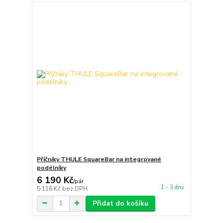
Příčníky THULE SquareBar na integrované
podélníky
6 190 Kč
/
pár
1 - 3 dny
5 116 Kč
bez DPH
Přidat do košíku