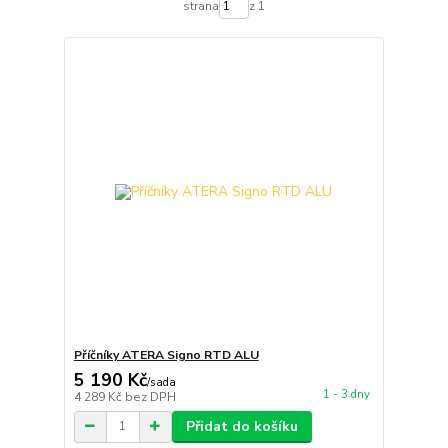
strana
z 1
Příčníky ATERA Signo RTD ALU
5 190 Kč
/
sada
1 - 3 dny
4 289 Kč
bez DPH
Přidat do košíku