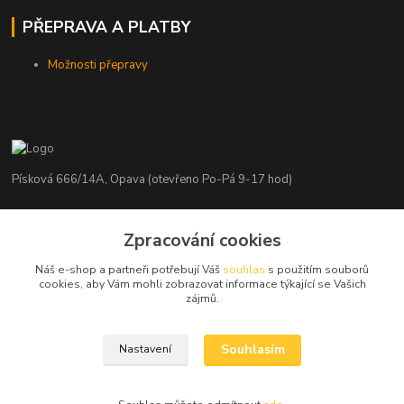
PŘEPRAVA A PLATBY
Možnosti přepravy
Písková 666/14A, Opava (otevřeno Po-Pá 9-17 hod)
Radim Kaděrka
+420 776 839 986
Zpracování cookies
Infolinka: Po-Pá 8-18 hod.
Náš e-shop a partneři potřebují Váš
souhlas
s použitím souborů
cookies, aby Vám mohli zobrazovat informace týkající se Vašich
info@nosice.com
zájmů.
Souhlasím
Nastavení