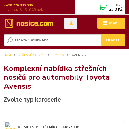
0
ks
+420 776 839 986
za
0 Kč
Infolinka: Po-Pá 8-18 hod.
Menu
Hledat
Úvod
STŘEŠNÍ NOSIČE
TOYOTA
AVENSIS
Komplexní nabídka střešních
nosičů pro automobily Toyota
Avensis
Zvolte typ karoserie
KOMBI S PODÉLNÍKY 1998-2008