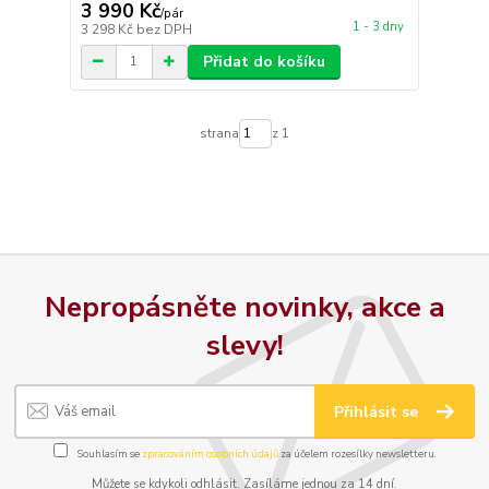
3 990 Kč
/
pár
1 - 3 dny
3 298 Kč
bez DPH
Přidat do košíku
strana
z 1
Nepropásněte novinky, akce a
slevy!
Přihlásit se
Souhlasím se
zpracováním osobních údajů
za účelem rozesílky newsletteru.
Můžete se kdykoli odhlásit. Zasíláme jednou za 14 dní.