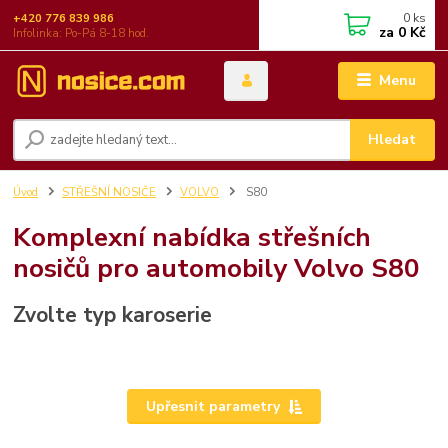
0
ks
+420 776 839 986
za
0 Kč
Infolinka: Po-Pá 8-18 hod.
Menu
Hledat
Úvod
STŘEŠNÍ NOSIČE
VOLVO
S80
Komplexní nabídka střešních
nosičů pro automobily Volvo S80
Zvolte typ karoserie
Upřesnit parametry