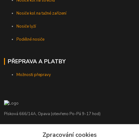
Nosiče kol na střechu
Nosiče kol na tažné zařízení
Nosiče lyží
Podélné nosiče
PŘEPRAVA A PLATBY
Možnosti přepravy
Písková 666/14A, Opava (otevřeno Po-Pá 9-17 hod)
Radim Kaděrka
Zpracování cookies
+420 776 839 986