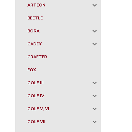
ARTEON
BEETLE
BORA
CADDY
CRAFTER
FOX
GOLF III
GOLF IV
GOLF V, VI
GOLF VII