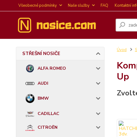
Všeobecné podmínky
Naše služby
FAQ
Kontaktní in
Úvod
STŘEŠNÍ NOSIČE
Komp
ALFA ROMEO
Up
AUDI
Zvolt
BMW
CADILLAC
CITROËN