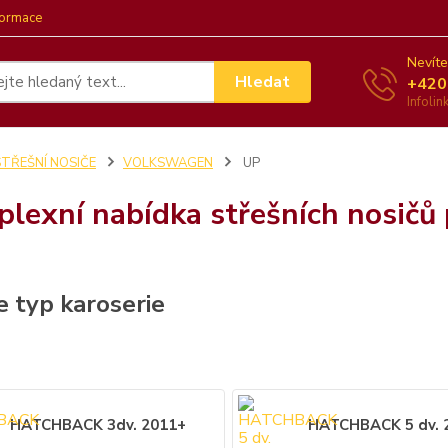
formace
Nevíte
Hledat
+420
Infoli
STŘEŠNÍ NOSIČE
VOLKSWAGEN
UP
lexní nabídka střešních nosičů
e typ karoserie
HATCHBACK 3dv. 2011+
HATCHBACK 5 dv. 