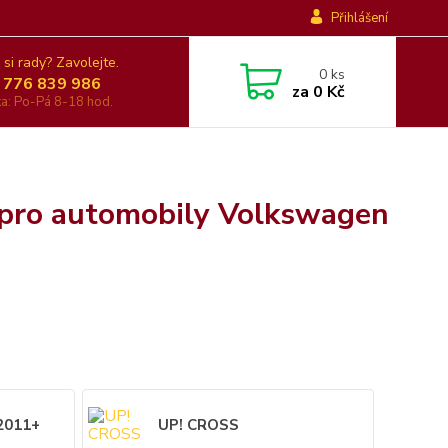
Přihlášení
 si rady? Zavolejte.
0
ks
 776 839 986
za
0 Kč
nka: Po-Pá 8-18 hod.
 pro automobily Volkswagen
2011+
UP! CROSS