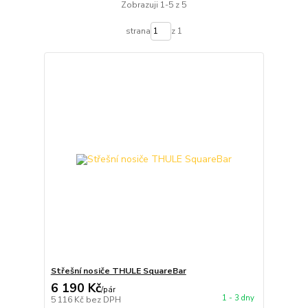
Zobrazuji 1-5 z 5
strana
z 1
Střešní nosiče THULE SquareBar
6 190 Kč
/
pár
1 - 3 dny
5 116 Kč
bez DPH