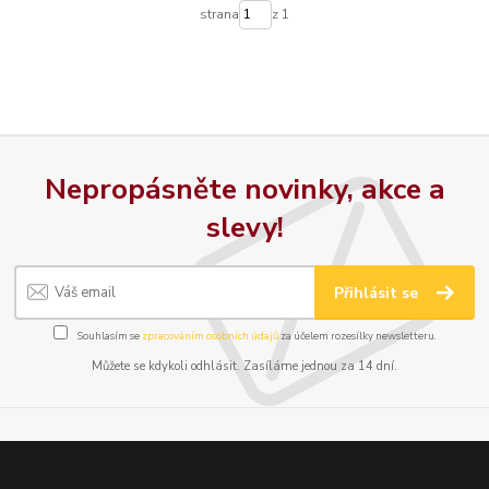
strana
z 1
Nepropásněte novinky, akce a
slevy!
Přihlásit se
Souhlasím se
zpracováním osobních údajů
za účelem rozesílky newsletteru.
Můžete se kdykoli odhlásit. Zasíláme jednou za 14 dní.