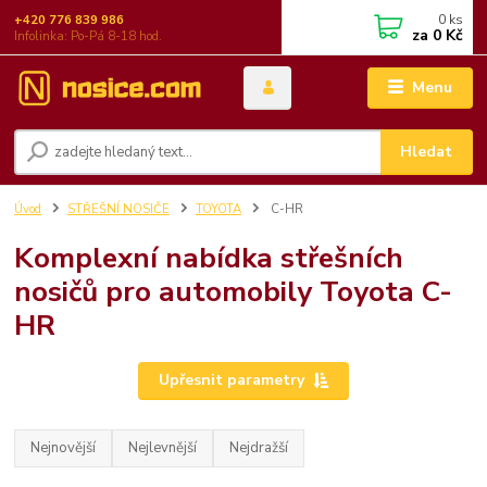
0
ks
+420 776 839 986
za
0 Kč
Infolinka: Po-Pá 8-18 hod.
Menu
Hledat
Úvod
STŘEŠNÍ NOSIČE
TOYOTA
C-HR
Komplexní nabídka střešních
nosičů pro automobily Toyota C-
HR
Upřesnit parametry
Nejnovější
Nejlevnější
Nejdražší