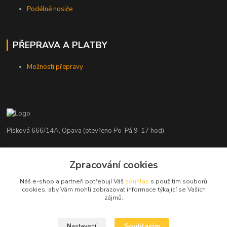
Podélné nosiče
PŘEPRAVA A PLATBY
Možnosti přepravy
Písková 666/14A, Opava (otevřeno Po-Pá 9-17 hod)
Radim Kaděrka
Zpracování cookies
+420 776 839 986
Infolinka: Po-Pá 8-18 hod.
Náš e-shop a partneři potřebují Váš
souhlas
s použitím souborů
cookies, aby Vám mohli zobrazovat informace týkající se Vašich
info@nosice.com
zájmů.
Souhlasím
Nastavení