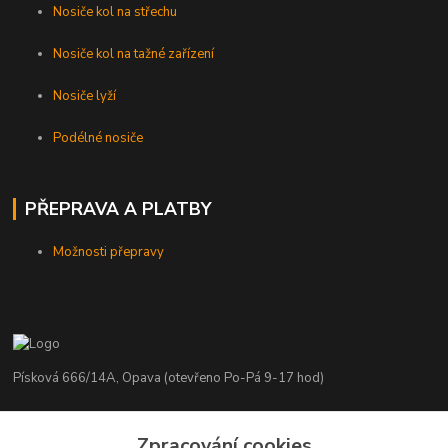
Nosiče kol na střechu
Nosiče kol na tažné zařízení
Nosiče lyží
Podélné nosiče
PŘEPRAVA A PLATBY
Možnosti přepravy
Písková 666/14A, Opava (otevřeno Po-Pá 9-17 hod)
Radim Kaděrka
Zpracování cookies
+420 776 839 986