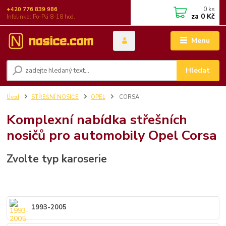
0
ks
+420 776 839 986
za
0 Kč
Infolinka: Po-Pá 8-18 hod.
Menu
Hledat
Úvod
STŘEŠNÍ NOSIČE
OPEL
CORSA
Komplexní nabídka střešních
nosičů pro automobily Opel Corsa
Zvolte typ karoserie
1993-2005