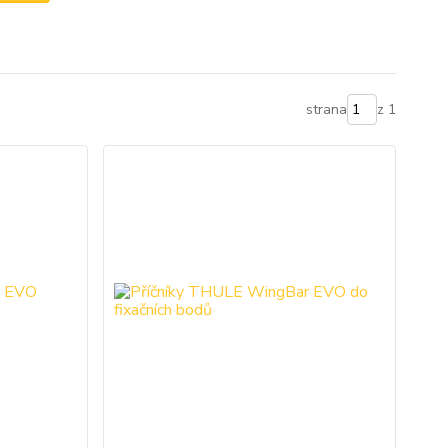
strana
z 1