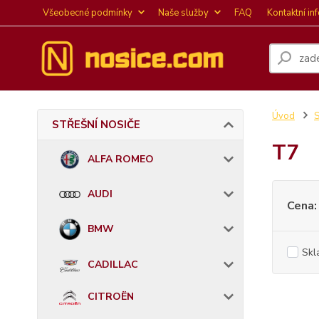
Všeobecné podmínky
Naše služby
FAQ
Kontaktní in
Úvod
STŘEŠNÍ NOSIČE
T7
ALFA ROMEO
AUDI
Cena:
BMW
Skl
CADILLAC
CITROËN