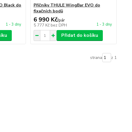
O Black do
Příčníky THULE WingBar EVO do
fixačních bodů
6 990 Kč
/
pár
1 - 3 dny
1 - 3 dny
5 777 Kč
bez DPH
šíku
Přidat do košíku
strana
z 1