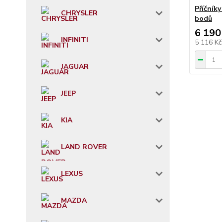
Příčník
CHRYSLER
bodů
6 190
INFINITI
5 116 K
JAGUAR
JEEP
KIA
LAND ROVER
LEXUS
MAZDA