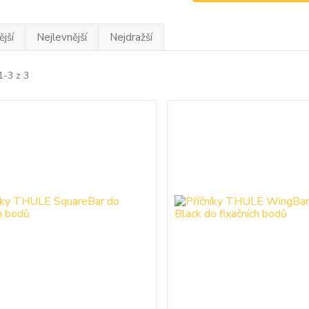
jší
Nejlevnější
Nejdražší
1-3 z 3