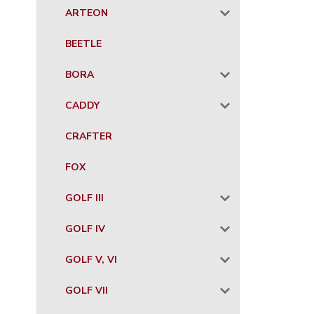
ARTEON
BEETLE
BORA
CADDY
CRAFTER
FOX
GOLF III
GOLF IV
GOLF V, VI
GOLF VII