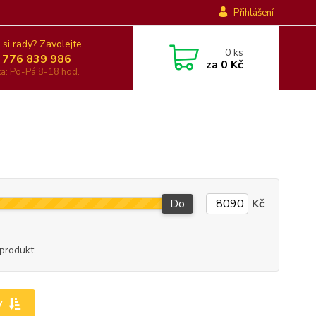
Přihlášení
 si rady? Zavolejte.
0
ks
 776 839 986
za
0 Kč
nka: Po-Pá 8-18 hod.
Do
Kč
produkt
y