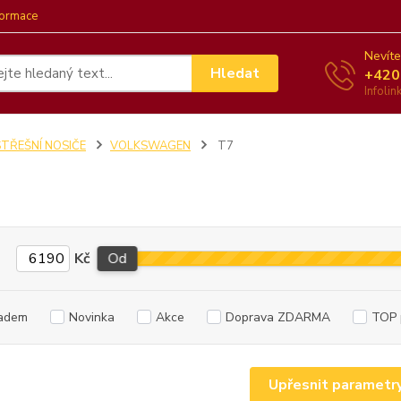
formace
Nevíte
Hledat
+420
Infoli
STŘEŠNÍ NOSIČE
VOLKSWAGEN
T7
Kč
Od
adem
Novinka
Akce
Doprava ZDARMA
TOP 
Upřesnit parametr