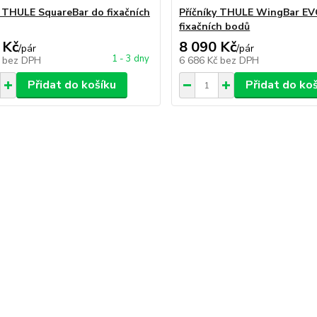
y THULE SquareBar do fixačních
Příčníky THULE WingBar EV
fixačních bodů
 Kč
8 090 Kč
/
pár
/
pár
1 - 3 dny
č
bez DPH
6 686 Kč
bez DPH
Přidat do košíku
Přidat do ko