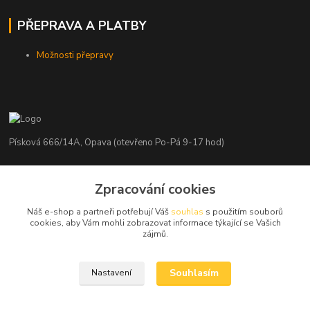
PŘEPRAVA A PLATBY
Možnosti přepravy
Písková 666/14A, Opava (otevřeno Po-Pá 9-17 hod)
Radim Kaděrka
Zpracování cookies
+420 776 839 986
Infolinka: Po-Pá 8-18 hod.
Náš e-shop a partneři potřebují Váš
souhlas
s použitím souborů
cookies, aby Vám mohli zobrazovat informace týkající se Vašich
info@nosice.com
zájmů.
Souhlasím
Nastavení