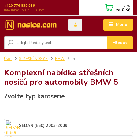
0
ks
+420 776 839 986
za
0 Kč
Infolinka: Po-Pá 8-18 hod.
Menu
Hledat
Úvod
STŘEŠNÍ NOSIČE
BMW
5
Komplexní nabídka střešních
nosičů pro automobily BMW 5
Zvolte typ karoserie
SEDAN (E60) 2003-2009