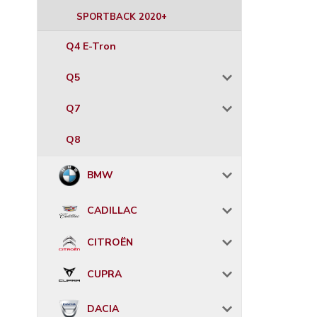
SPORTBACK 2020+
Q4 E-Tron
Q5
Q7
Q8
BMW
CADILLAC
CITROËN
CUPRA
DACIA