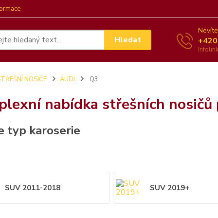
formace
Nevíte
Hledat
+420
Infoli
STŘEŠNÍ NOSIČE
AUDI
Q3
lexní nabídka střešních nosičů
e typ karoserie
SUV 2011-2018
SUV 2019+