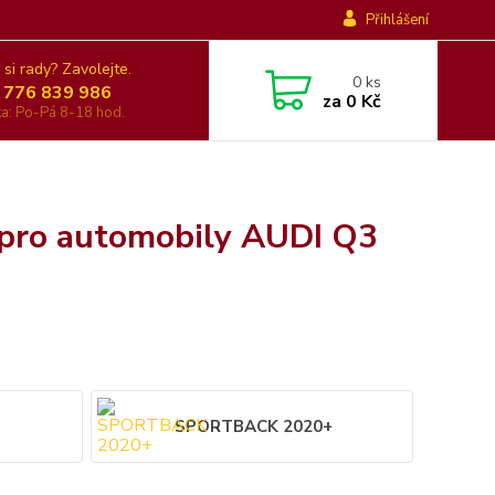
Přihlášení
 si rady? Zavolejte.
0
ks
 776 839 986
za
0 Kč
nka: Po-Pá 8-18 hod.
 pro automobily AUDI Q3
SPORTBACK 2020+