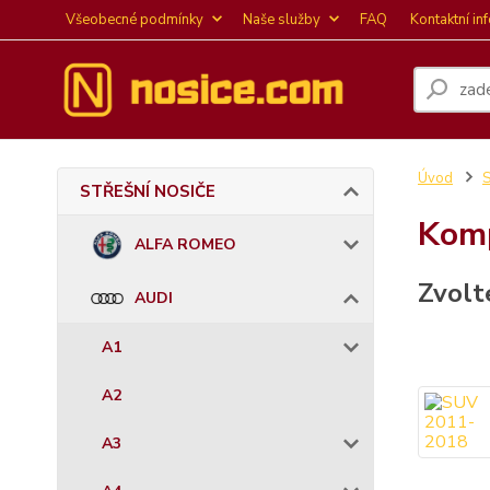
Všeobecné podmínky
Naše služby
FAQ
Kontaktní in
Úvod
STŘEŠNÍ NOSIČE
Komp
ALFA ROMEO
Zvolt
AUDI
A1
A2
A3