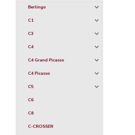
Berlingo
C1
C3
C4
C4 Grand Picasso
C4 Picasso
C5
C6
C8
C-CROSSER