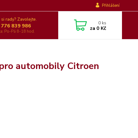
Přihlášení
 si rady? Zavolejte.
0
ks
 776 839 986
za
0 Kč
nka: Po-Pá 8-18 hod.
pro automobily Citroen