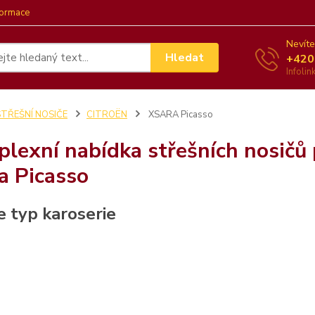
formace
Nevíte
Hledat
+420
Infoli
STŘEŠNÍ NOSIČE
CITROËN
XSARA Picasso
lexní nabídka střešních nosičů 
a Picasso
e typ karoserie