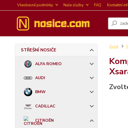
Všeobecné podmínky
Naše služby
FAQ
Kontaktní in
Úvod
STŘEŠNÍ NOSIČE
Komp
ALFA ROMEO
Xsar
AUDI
Zvolt
BMW
CADILLAC
CITROËN