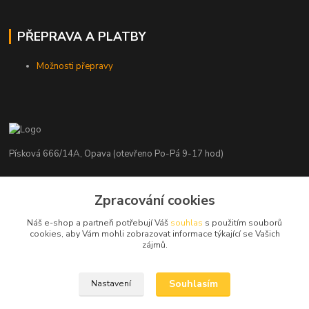
PŘEPRAVA A PLATBY
Možnosti přepravy
Písková 666/14A, Opava (otevřeno Po-Pá 9-17 hod)
Radim Kaděrka
+420 776 839 986
Zpracování cookies
Infolinka: Po-Pá 8-18 hod.
Náš e-shop a partneři potřebují Váš
souhlas
s použitím souborů
cookies, aby Vám mohli zobrazovat informace týkající se Vašich
info@nosice.com
zájmů.
Souhlasím
Nastavení