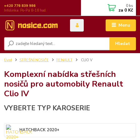
0
ks
+420 776 839 986
za
0 Kč
Infolinka: Po-Pá 8-18 hod.
Menu
Hledat
Úvod
STŘEŠNÍ NOSIČE
RENAULT
CLIO V
Komplexní nabídka střešních
nosičů pro automobily Renault
Clio IV
VYBERTE TYP KAROSERIE
HATCHBACK 2020+