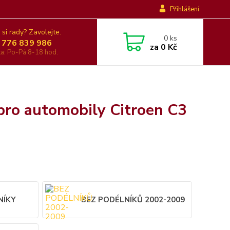
Přihlášení
 si rady? Zavolejte.
0
ks
 776 839 986
za
0 Kč
nka: Po-Pá 8-18 hod.
pro automobily Citroen C3
NÍKY
BEZ PODÉLNÍKŮ 2002-2009