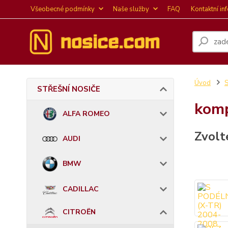
Všeobecné podmínky
Naše služby
FAQ
Kontaktní in
Úvod
STŘEŠNÍ NOSIČE
komp
ALFA ROMEO
Zvolt
AUDI
BMW
CADILLAC
CITROËN