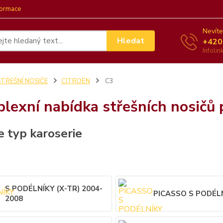
formace
Nevíte
Hledat
+420
Infoli
STŘEŠNÍ NOSIČE
CITROËN
C3
lexní nabídka střešních nosičů 
e typ karoserie
S PODÉLNÍKY (X-TR) 2004-
PICASSO S PODÉL
2008