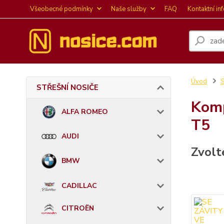
Všeobecné podmínky
Naše služby
FAQ
Kontaktní in
Úvod
STŘEŠNÍ NOSIČE
Komp
ALFA ROMEO
T5
AUDI
Zvolt
BMW
CADILLAC
CITROËN