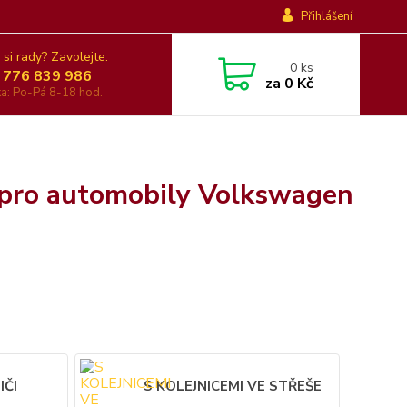
Přihlášení
 si rady? Zavolejte.
0
ks
 776 839 986
za
0 Kč
nka: Po-Pá 8-18 hod.
 pro automobily Volkswagen
IČI
S KOLEJNICEMI VE STŘEŠE