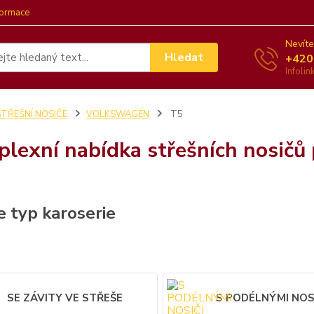
formace
Nevíte
Hledat
+420
Infoli
STŘEŠNÍ NOSIČE
VOLKSWAGEN
T5
lexní nabídka střešních nosičů
e typ karoserie
SE ZÁVITY VE STŘEŠE
S PODÉLNÝMI NOS