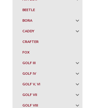
BEETLE
BORA
CADDY
CRAFTER
FOX
GOLF III
GOLF IV
GOLF V, VI
GOLF VII
GOLF VIII