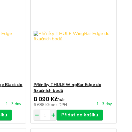
ge Black do
Příčníky THULE WingBar Edge do
fixačních bodů
8 090 Kč
/
pár
1 - 3 dny
1 - 3 dny
6 686 Kč
bez DPH
šíku
Přidat do košíku