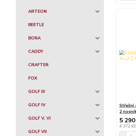
ARTEON
BEETLE
BORA
CADDY
CRAFTER
FOX
GOLF III
GOLF IV
Střešní
2 nosní
GOLF V, VI
5 290
4 372 K
GOLF VII