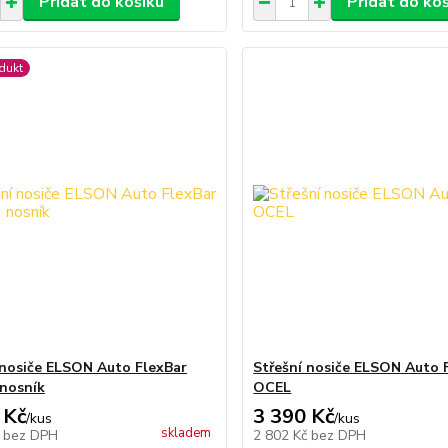
Přidat do košíku
Přidat do ko
dukt
 nosiče ELSON Auto FlexBar
Střešní nosiče ELSON Auto 
 nosník
OCEL
 Kč
3 390 Kč
/
kus
/
kus
skladem
č
bez DPH
2 802 Kč
bez DPH