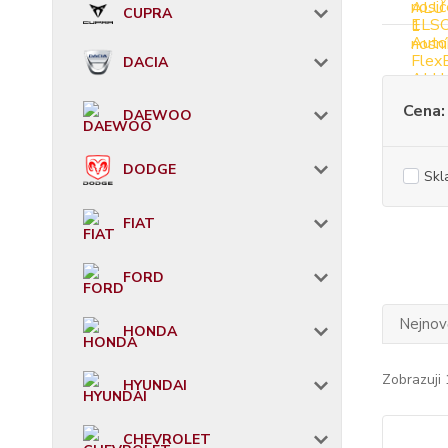
CUPRA
DACIA
Cena:
DAEWOO
DODGE
Skl
FIAT
FORD
Nejnově
HONDA
Zobrazuji 
HYUNDAI
CHEVROLET