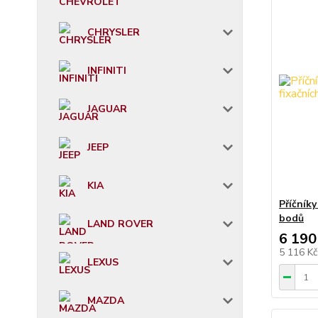
CHRYSLER
INFINITI
JAGUAR
JEEP
KIA
Příčník
bodů
LAND ROVER
6 190
5 116 K
LEXUS
MAZDA