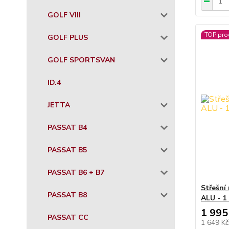
GOLF VIII
TOP pro
GOLF PLUS
GOLF SPORTSVAN
ID.4
JETTA
PASSAT B4
PASSAT B5
PASSAT B6 + B7
Střešní
PASSAT B8
ALU - 1
1 995
PASSAT CC
1 649 K