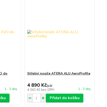
VO do
Střešní nosiče ATERA ALU AeroProfile
4 890 Kč
/
pár
1 - 3 dny
1 - 3 dny
4 041 Kč
bez DPH
šíku
Přidat do košíku