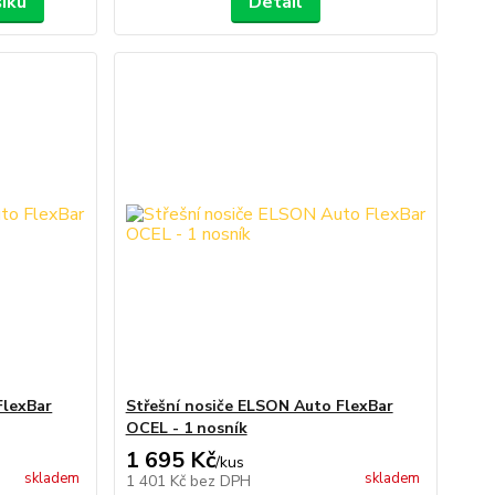
šíku
Detail
FlexBar
Střešní nosiče ELSON Auto FlexBar
OCEL - 1 nosník
1 695 Kč
/
kus
skladem
skladem
1 401 Kč
bez DPH