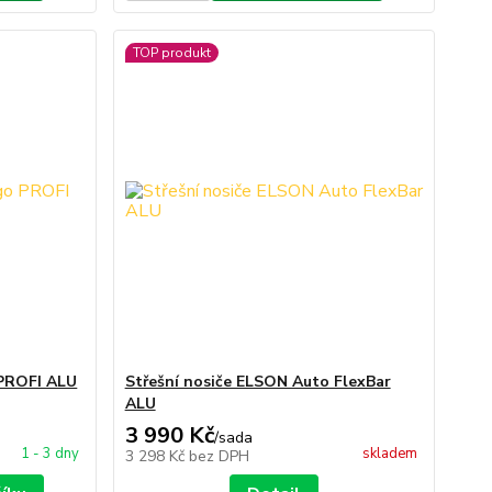
TOP produkt
 PROFI ALU
Střešní nosiče ELSON Auto FlexBar
ALU
3 990 Kč
/
sada
1 - 3 dny
skladem
3 298 Kč
bez DPH