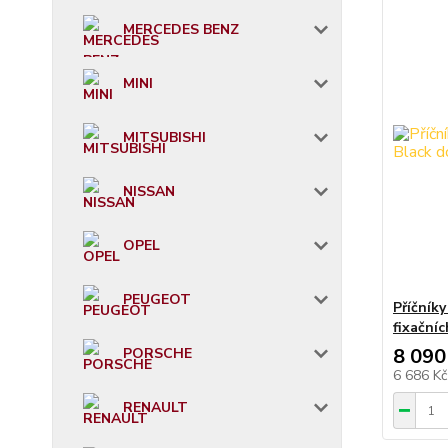
MERCEDES BENZ
MINI
MITSUBISHI
NISSAN
OPEL
PEUGEOT
Příčník
fixační
8 090
PORSCHE
6 686 K
RENAULT