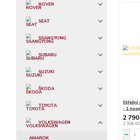
ROVER
SEAT
SSANGYONG
SUBARU
SUZUKI
ŠKODA
Střešní
TOYOTA
- 1 nosn
2 790
VOLKSWAGEN
2 306 K
AMAROK