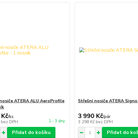
 nosiče ATERA ALU AeroProfile
Střešní nosiče ATERA Sign
ík
 Kč
3 990 Kč
/
ks
/
pár
1 - 3 dny
č
bez DPH
3 298 Kč
bez DPH
Přidat do košíku
Přidat do ko