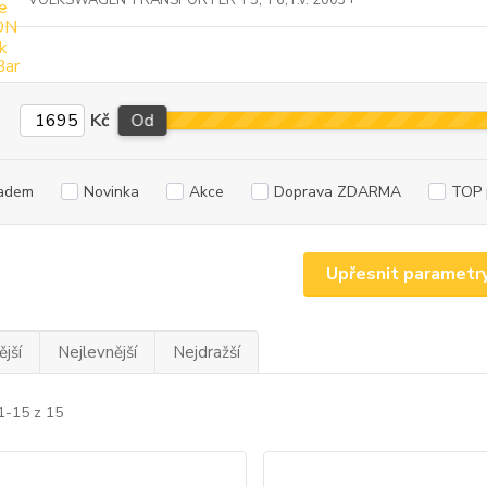
VOLKSWAGEN TRANSPORTER T5, T6, r.v. 2003+
Kč
Od
adem
Novinka
Akce
Doprava ZDARMA
TOP 
Upřesnit parametr
jší
Nejlevnější
Nejdražší
1-15 z 15