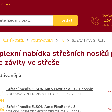
formace
Nevíte
Hledat
+420
Infoli
STŘEŠNÍ NOSIČE
VOLKSWAGEN
T5
SE ZÁVITY VE STŘEŠE
lexní nabídka střešních nosičů
e závity ve střeše
dávanější
Střešní nosiče ELSON Auto FlexBar ALU - 1 nosník
sk
VOLKSWAGEN TRANSPORTER T5, T6, r.v. 2003+
Střešní nosiče ELSON Auto FlexBar ALU
sk