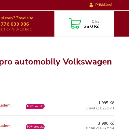
Přihlášení
 si rady? Zavolejte.
0
ks
 776 839 986
za
0 Kč
nka: Po-Pá 8-18 hod.
 pro automobily Volkswagen
1 995 Kč
ladem
TOP produkt
1 649 Kč bez DPH
3 990 Kč
ladem
TOP produkt
3 298 Kč bez DPH