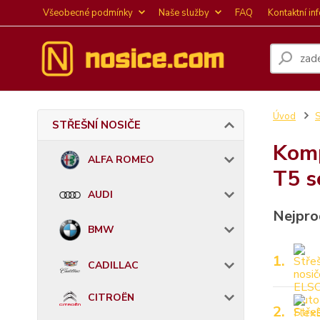
Všeobecné podmínky
Naše služby
FAQ
Kontaktní in
Úvod
STŘEŠNÍ NOSIČE
Komp
ALFA ROMEO
T5 s
AUDI
Nejpro
BMW
1.
CADILLAC
CITROËN
2.