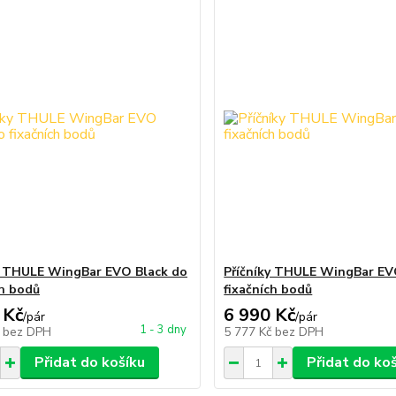
y THULE WingBar EVO Black do
Příčníky THULE WingBar E
ch bodů
fixačních bodů
 Kč
6 990 Kč
/
pár
/
pár
1 - 3 dny
č
bez DPH
5 777 Kč
bez DPH
Přidat do košíku
Přidat do ko