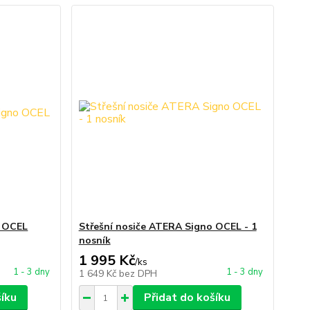
o OCEL
Střešní nosiče ATERA Signo OCEL - 1
nosník
1 995 Kč
/
ks
1 - 3 dny
1 - 3 dny
1 649 Kč
bez DPH
šíku
Přidat do košíku