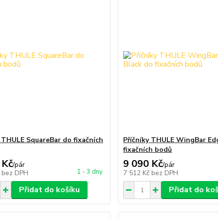
y THULE SquareBar do fixačních
Příčníky THULE WingBar Ed
fixačních bodů
 Kč
9 090 Kč
/
pár
/
pár
1 - 3 dny
č
bez DPH
7 512 Kč
bez DPH
Přidat do košíku
Přidat do ko