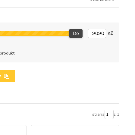
Do
Kč
produkt
y
strana
z 1