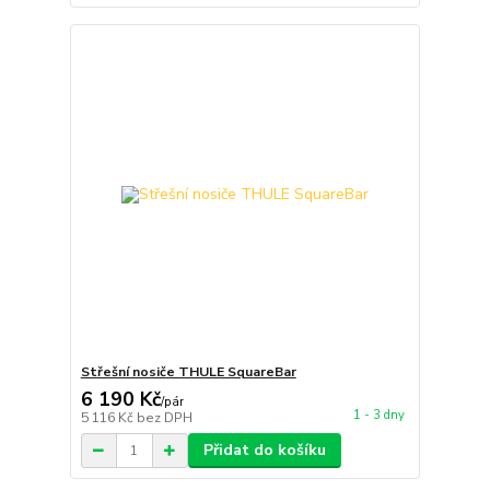
Střešní nosiče THULE SquareBar
6 190 Kč
/
pár
1 - 3 dny
5 116 Kč
bez DPH
Přidat do košíku