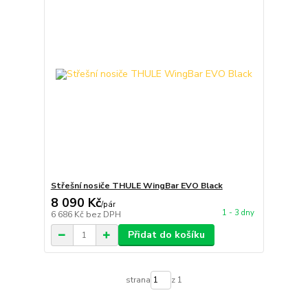
Střešní nosiče THULE WingBar EVO Black
8 090 Kč
/
pár
1 - 3 dny
6 686 Kč
bez DPH
Přidat do košíku
strana
z 1