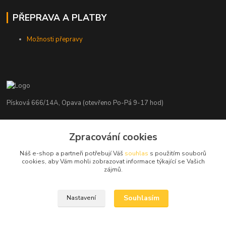
PŘEPRAVA A PLATBY
Možnosti přepravy
Písková 666/14A, Opava (otevřeno Po-Pá 9-17 hod)
Radim Kaděrka
Zpracování cookies
+420 776 839 986
Infolinka: Po-Pá 8-18 hod.
Náš e-shop a partneři potřebují Váš
souhlas
s použitím souborů
cookies, aby Vám mohli zobrazovat informace týkající se Vašich
info@nosice.com
zájmů.
Souhlasím
Nastavení