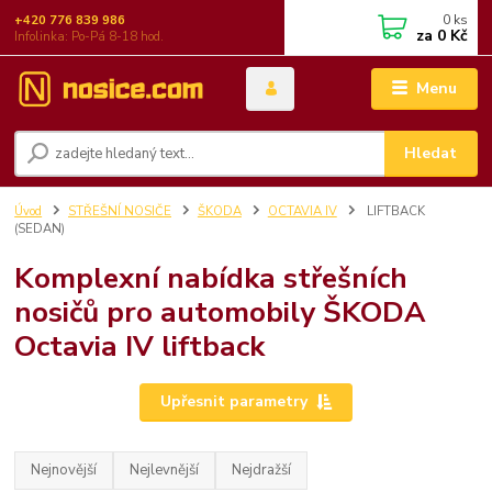
0
ks
+420 776 839 986
za
0 Kč
Infolinka: Po-Pá 8-18 hod.
Menu
Hledat
Úvod
STŘEŠNÍ NOSIČE
ŠKODA
OCTAVIA IV
LIFTBACK
(SEDAN)
Komplexní nabídka střešních
nosičů pro automobily ŠKODA
Octavia IV liftback
Upřesnit parametry
Nejnovější
Nejlevnější
Nejdražší