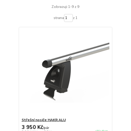
Zobrazuji 1-9 z 9
strana
z 1
Střešní nosiče HAKR ALU
3 950 Kč
/
pár