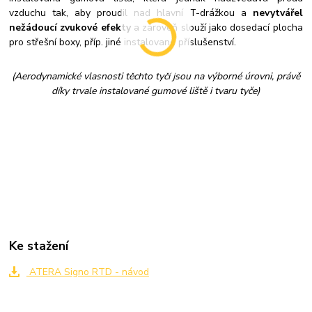
vzduchu tak, aby proudil nad hlavní T-drážkou a
nevytvářel
nežádoucí zvukové efekty
a zároveň slouží jako dosedací plocha
pro střešní boxy, příp. jiné instalované příslušenství.
(Aerodynamické vlasnosti těchto tyčí jsou na výborné úrovni, právě
díky trvale instalované gumové liště i tvaru tyče)
Ke stažení
ATERA Signo RTD - návod