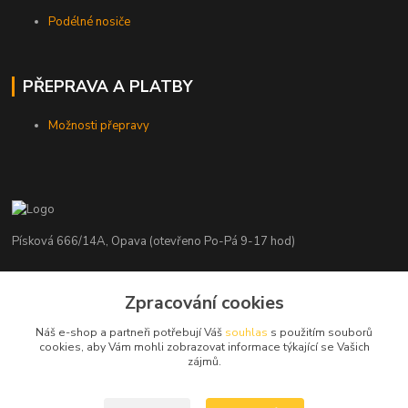
Podélné nosiče
PŘEPRAVA A PLATBY
Možnosti přepravy
Písková 666/14A, Opava (otevřeno Po-Pá 9-17 hod)
Radim Kaděrka
+420 776 839 986
Zpracování cookies
Infolinka: Po-Pá 8-18 hod.
Náš e-shop a partneři potřebují Váš
souhlas
s použitím souborů
cookies, aby Vám mohli zobrazovat informace týkající se Vašich
info@nosice.com
zájmů.