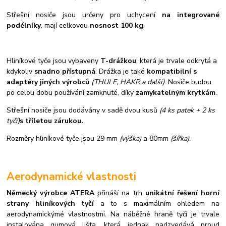
S
třešní nosiče jsou určeny pro uchycení
na integrované
podélníky
, mají celkovou
nosnost 100 kg
.
Hliníkové tyče jsou vybaveny
T-drážkou
, která je trvale odkrytá a
kdykoliv
snadno přístupná
. Drážka je také
kompatibilní s
adaptéry jiných výrobců
(THULE, HAKR a další)
. Nosiče budou
po celou dobu používání zamknuté, díky
zamykatelným krytkám
.
Střešní nosiče jsou dodávány v sadě dvou kusů
(4 ks patek + 2 ks
tyčí)
s tříletou zárukou.
Rozměry hliníkové tyče jsou 29 mm
(výška)
a 80mm
(šířka)
.
Aerodynamické vlastnosti
Německý výrobce ATERA
přináší na trh
unikátní řešení horní
strany hliníkových tyčí
a to s maximálním ohledem na
aerodynamickýmé vlastnostmi. Na náběžné hraně tyčí je trvale
instalována gumová lišta, která jednak nadzvedává proud