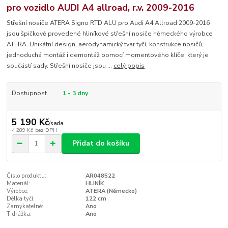
pro vozidlo AUDI A4 allroad, r.v. 2009-2016
Střešní nosiče ATERA Signo RTD ALU pro Audi A4 Allroad 2009-2016
jsou špičkově provedené hliníkové střešní nosiče německého výrobce
ATERA. Unikátní design, aerodynamický tvar tyčí, konstrukce nosičů,
jednoduchá montáž i demontáž pomocí momentového klíče, který je
součástí sady. Střešní nosiče jsou ...
celý popis
Dostupnost
1 - 3 dny
5 190 Kč
/
sada
4 289 Kč
bez DPH
Přidat do košíku
Číslo produktu:
AR048522
Materiál:
HLINÍK
Výrobce:
ATERA (Německo)
Délka tyčí:
122 cm
Zamykatelné:
Ano
T-drážka:
Ano