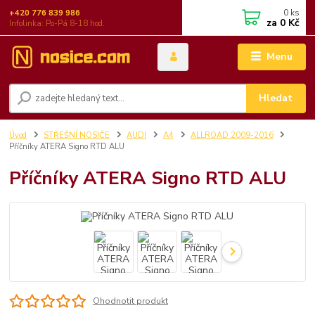
0
ks
+420 776 839 986
za
0 Kč
Infolinka: Po-Pá 8-18 hod.
Menu
Hledat
Úvod
STŘEŠNÍ NOSIČE
AUDI
A4
ALLROAD 2009-2016
Příčníky ATERA Signo RTD ALU
Příčníky ATERA Signo RTD ALU
Ohodnotit produkt