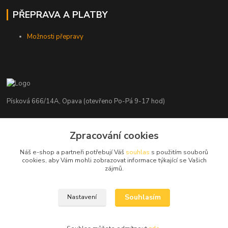
PŘEPRAVA A PLATBY
Možnosti přepravy
Písková 666/14A, Opava (otevřeno Po-Pá 9-17 hod)
Radim Kaděrka
+420 776 839 986
Zpracování cookies
Infolinka: Po-Pá 8-18 hod.
Náš e-shop a partneři potřebují Váš
souhlas
s použitím souborů
cookies, aby Vám mohli zobrazovat informace týkající se Vašich
info@nosice.com
zájmů.
Souhlasím
Nastavení