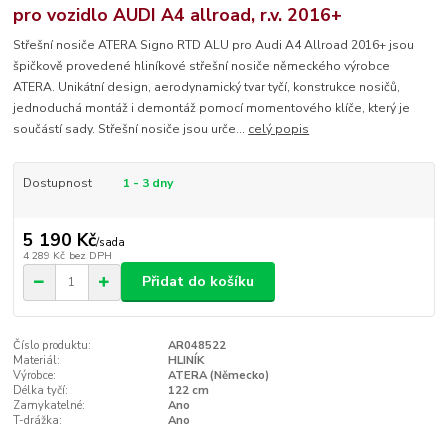
pro vozidlo AUDI A4 allroad, r.v. 2016+
Střešní nosiče ATERA Signo RTD ALU pro Audi A4 Allroad 2016+ jsou
špičkově provedené hliníkové střešní nosiče německého výrobce
ATERA. Unikátní design, aerodynamický tvar tyčí, konstrukce nosičů,
jednoduchá montáž i demontáž pomocí momentového klíče, který je
součástí sady. Střešní nosiče jsou urče...
celý popis
Dostupnost
1 - 3 dny
5 190 Kč
/
sada
4 289 Kč
bez DPH
Přidat do košíku
Číslo produktu:
AR048522
Materiál:
HLINÍK
Výrobce:
ATERA (Německo)
Délka tyčí:
122 cm
Zamykatelné:
Ano
T-drážka:
Ano