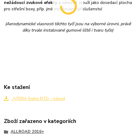
nežádoucí zvukové efekty
a zároveň slouží jako dosedací plocha
pro střešní boxy, příp. jiné instalované příslušenství.
(Aerodynamické vlasnosti těchto tyčí jsou na výborné úrovni, právě
díky trvale instalované gumové liště i tvaru tyče)
Ke stažení
ATERA Signo RTD - návod
Zboží zařazeno v kategoriích
ALLROAD 2016+