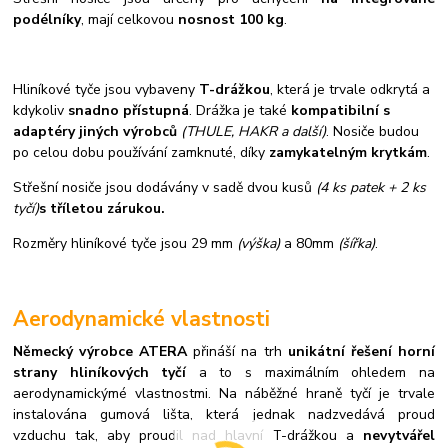
podélníky
, mají celkovou
nosnost 100 kg
.
Hliníkové tyče jsou vybaveny
T-drážkou
, která je trvale odkrytá a
kdykoliv
snadno přístupná
. Drážka je také
kompatibilní s
adaptéry jiných výrobců
(THULE, HAKR a další)
. Nosiče budou
po celou dobu používání zamknuté, díky
zamykatelným krytkám
.
Střešní nosiče jsou dodávány v sadě dvou kusů
(4 ks patek + 2 ks
tyčí)
s tříletou zárukou.
Rozměry hliníkové tyče jsou 29 mm
(výška)
a 80mm
(šířka)
.
Aerodynamické vlastnosti
Německý výrobce ATERA
přináší na trh
unikátní řešení horní
strany hliníkových tyčí
a to s maximálním ohledem na
aerodynamickýmé vlastnostmi. Na náběžné hraně tyčí je trvale
instalována gumová lišta, která jednak nadzvedává proud
vzduchu tak, aby proudil nad hlavní T-drážkou a
nevytvářel