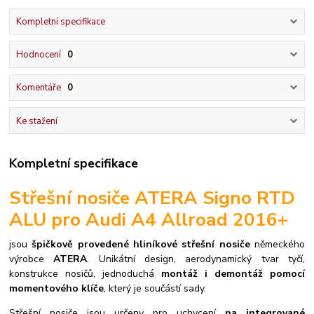
Kompletní specifikace
Hodnocení
0
Komentáře
0
Ke stažení
Kompletní specifikace
Střešní nosiče ATERA Signo RTD
ALU pro Audi A4 Allroad 2016+
jsou
špičkově provedené hliníkové střešní nosiče
německého
výrobce
ATERA
. Unikátní design, aerodynamický tvar tyčí,
konstrukce nosičů, jednoduchá
montáž i demontáž pomocí
momentového klíče
, který je součástí sady.
S
třešní nosiče jsou určeny pro uchycení
na integrované