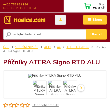
0
ks
+420 776 839 986
za
0 Kč
Infolinka: Po-Pá 8-18 hod.
Menu
Hledat
Úvod
STŘEŠNÍ NOSIČE
AUDI
A4
ALLROAD 2016+
Příčníky
ATERA Signo RTD ALU
Příčníky ATERA Signo RTD ALU
Ohodnotit produkt