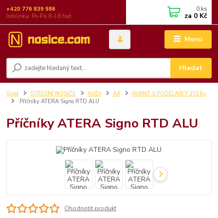
0
ks
+420 776 839 986
za
0 Kč
Infolinka: Po-Pá 8-18 hod.
Menu
Hledat
Úvod
STŘEŠNÍ NOSIČE
AUDI
A4
AVANT S PODÉLNÍKY 2016+
Příčníky ATERA Signo RTD ALU
Příčníky ATERA Signo RTD ALU
Ohodnotit produkt