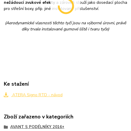
nežádoucí zvukové efekty
a zároveň slouží jako dosedací plocha
pro střešní boxy, příp. jiné instalované příslušenství.
(Aerodynamické vlasnosti těchto tyčí jsou na výborné úrovni, právě
díky trvale instalované gumové liště i tvaru tyče)
Ke stažení
ATERA Signo RTD - návod
Zboží zařazeno v kategoriích
AVANT S PODÉLNÍKY 2016+