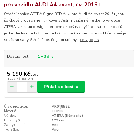
pro vozidlo AUDI A4 avant, r.v. 2016+
Střešní nosiče ATERA Signo RTD ALU pro Audi A4 Avant 2016+ jsou
špičkově provedené hliníkové střešní nosiče německého výrobce
ATERA. Unikátní design, aerodynamický tvar tyčí, konstrukce nosičů,
jednoduchá montáž i demontáž pomocí momentového klíče, který je
součástí sady. Střešní nosiče jsou určeny...
celý popis
Dostupnost
1 - 3 dny
5 190 Kč
/
sada
4 289 Kč
bez DPH
Přidat do košíku
Číslo produktu:
AR048522
Materiál:
HLINÍK
Výrobce:
ATERA (Německo)
Délka tyčí:
122 cm
Zamykatelné:
Ano
T-drážka:
Ano