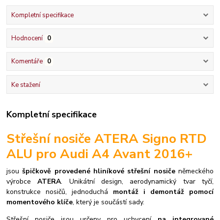
Kompletní specifikace
Hodnocení
0
Komentáře
0
Ke stažení
Kompletní specifikace
Střešní nosiče ATERA Signo RTD
ALU pro Audi A4 Avant 2016+
jsou
špičkově provedené hliníkové střešní nosiče
německého
výrobce
ATERA
. Unikátní design, aerodynamický tvar tyčí,
konstrukce nosičů, jednoduchá
montáž i demontáž pomocí
momentového klíče
, který je součástí sady.
S
třešní nosiče jsou určeny pro uchycení
na integrované