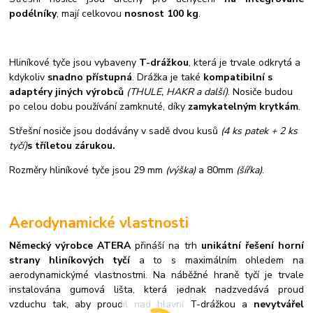
podélníky
, mají celkovou
nosnost 100 kg
.
Hliníkové tyče jsou vybaveny
T-drážkou
, která je trvale odkrytá a
kdykoliv
snadno přístupná
. Drážka je také
kompatibilní s
adaptéry jiných výrobců
(THULE, HAKR a další)
. Nosiče budou
po celou dobu používání zamknuté, díky
zamykatelným krytkám
.
Střešní nosiče jsou dodávány v sadě dvou kusů
(4 ks patek + 2 ks
tyčí)
s tříletou zárukou.
Rozměry hliníkové tyče jsou 29 mm
(výška)
a 80mm
(šířka)
.
Aerodynamické vlastnosti
Německý výrobce ATERA
přináší na trh
unikátní řešení horní
strany hliníkových tyčí
a to s maximálním ohledem na
aerodynamickýmé vlastnostmi. Na náběžné hraně tyčí je trvale
instalována gumová lišta, která jednak nadzvedává proud
vzduchu tak, aby proudil nad hlavní T-drážkou a
nevytvářel