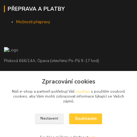
PŘEPRAVA A PLATBY
Možnosti přepravy
Písková 666/14A, Opava (otevřeno Po-Pá 9-17 hod)
Radim Kaděrka
+420 776 839 986
Zpracování cookies
Infolinka: Po-Pá 8-18 hod.
Náš e-shop a partneři potřebují Váš
souhlas
s použitím souborů
cookies, aby Vám mohli zobrazovat informace týkající se Vašich
info@nosice.com
zájmů.
Souhlasím
Nastavení