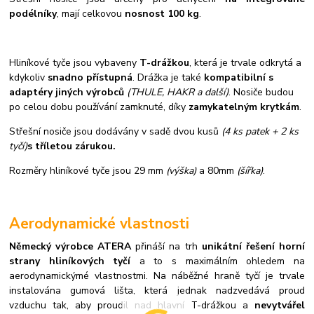
podélníky
, mají celkovou
nosnost 100 kg
.
Hliníkové tyče jsou vybaveny
T-drážkou
, která je trvale odkrytá a
kdykoliv
snadno přístupná
. Drážka je také
kompatibilní s
adaptéry jiných výrobců
(THULE, HAKR a další)
. Nosiče budou
po celou dobu používání zamknuté, díky
zamykatelným krytkám
.
Střešní nosiče jsou dodávány v sadě dvou kusů
(4 ks patek + 2 ks
tyčí)
s tříletou zárukou.
Rozměry hliníkové tyče jsou 29 mm
(výška)
a 80mm
(šířka)
.
Aerodynamické vlastnosti
Německý výrobce ATERA
přináší na trh
unikátní řešení horní
strany hliníkových tyčí
a to s maximálním ohledem na
aerodynamickýmé vlastnostmi. Na náběžné hraně tyčí je trvale
instalována gumová lišta, která jednak nadzvedává proud
vzduchu tak, aby proudil nad hlavní T-drážkou a
nevytvářel