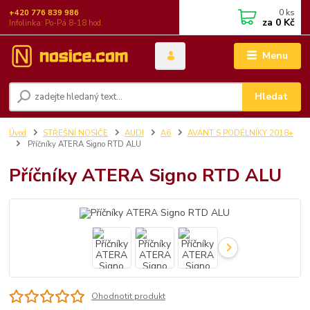
0
ks
+420 776 839 986
za
0 Kč
Infolinka: Po-Pá 8-18 hod.
Menu
Hledat
Úvod
STŘEŠNÍ NOSIČE
AUDI
A6
AVANT S PODÉLNÍKY 2018+
Příčníky ATERA Signo RTD ALU
Příčníky ATERA Signo RTD ALU
Ohodnotit produkt