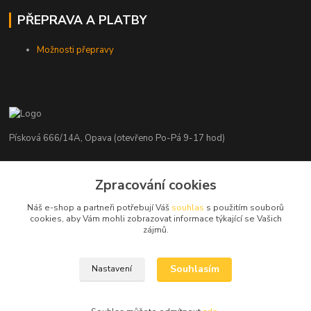
PŘEPRAVA A PLATBY
Možnosti přepravy
Písková 666/14A, Opava (otevřeno Po-Pá 9-17 hod)
Radim Kaděrka
+420 776 839 986
Zpracování cookies
Infolinka: Po-Pá 8-18 hod.
Náš e-shop a partneři potřebují Váš
souhlas
s použitím souborů
cookies, aby Vám mohli zobrazovat informace týkající se Vašich
info@nosice.com
zájmů.
Souhlasím
Nastavení