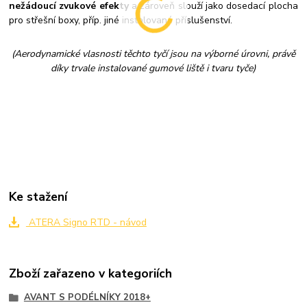
nežádoucí zvukové efekty
a zároveň slouží jako dosedací plocha
pro střešní boxy, příp. jiné instalované příslušenství.
(Aerodynamické vlasnosti těchto tyčí jsou na výborné úrovni, právě
díky trvale instalované gumové liště i tvaru tyče)
Ke stažení
ATERA Signo RTD - návod
Zboží zařazeno v kategoriích
AVANT S PODÉLNÍKY 2018+