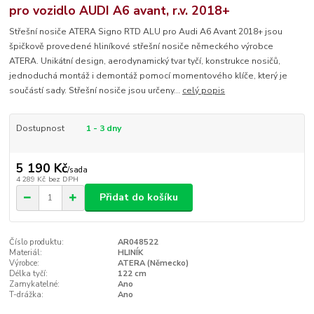
pro vozidlo AUDI A6 avant, r.v. 2018+
Střešní nosiče ATERA Signo RTD ALU pro Audi A6 Avant 2018+ jsou
špičkově provedené hliníkové střešní nosiče německého výrobce
ATERA. Unikátní design, aerodynamický tvar tyčí, konstrukce nosičů,
jednoduchá montáž i demontáž pomocí momentového klíče, který je
součástí sady. Střešní nosiče jsou určeny...
celý popis
Dostupnost
1 - 3 dny
5 190 Kč
/
sada
4 289 Kč
bez DPH
Přidat do košíku
Číslo produktu:
AR048522
Materiál:
HLINÍK
Výrobce:
ATERA (Německo)
Délka tyčí:
122 cm
Zamykatelné:
Ano
T-drážka:
Ano