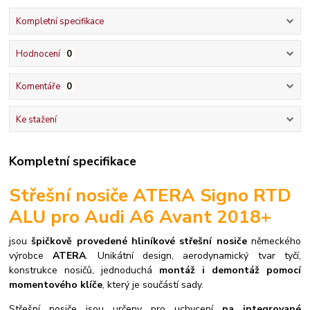
Kompletní specifikace
Hodnocení
0
Komentáře
0
Ke stažení
Kompletní specifikace
Střešní nosiče ATERA Signo RTD
ALU pro Audi A6 Avant 2018+
jsou
špičkově provedené hliníkové střešní nosiče
německého
výrobce
ATERA
. Unikátní design, aerodynamický tvar tyčí,
konstrukce nosičů, jednoduchá
montáž i demontáž pomocí
momentového klíče
, který je součástí sady.
S
třešní nosiče jsou určeny pro uchycení
na integrované