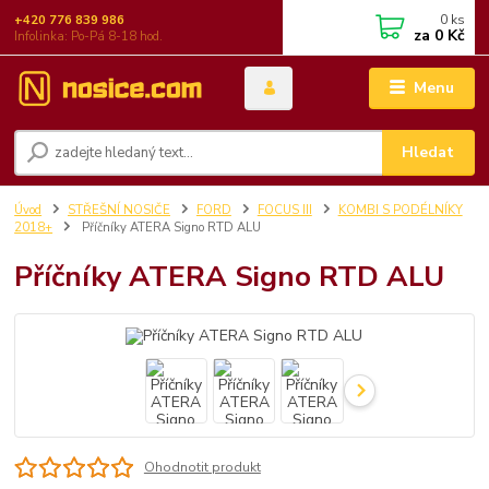
0
ks
+420 776 839 986
za
0 Kč
Infolinka: Po-Pá 8-18 hod.
Menu
Hledat
Úvod
STŘEŠNÍ NOSIČE
FORD
FOCUS III
KOMBI S PODÉLNÍKY
2018+
Příčníky ATERA Signo RTD ALU
Příčníky ATERA Signo RTD ALU
Ohodnotit produkt