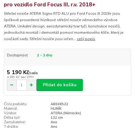
pro vozidlo Ford Focus III, r.v. 2018+
Střešní nosiče ATERA Signo RTD ALU pro Ford Focus III 2018+ jsou
špičkově provedené hliníkové střešní nosiče německého výrobce
ATERA. Unikátní design, aerodynamický tvar tyčí, konstrukce nosičů,
jednoduchá montáž i demontáž pomocí momentového klíče, který je
součástí sady. Střešní nosiče jsou určen...
celý popis
Dostupnost
1 - 3 dny
5 190 Kč
/
sada
4 289 Kč
bez DPH
Přidat do košíku
Číslo produktu:
AR048522
Materiál:
HLINÍK
Výrobce:
ATERA (Německo)
Délka tyčí:
122 cm
Zamykatelné:
Ano
T-drážka:
Ano