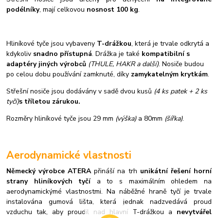
podélníky
, mají celkovou
nosnost 100 kg
.
Hliníkové tyče jsou vybaveny
T-drážkou
, která je trvale odkrytá a
kdykoliv
snadno přístupná
. Drážka je také
kompatibilní s
adaptéry jiných výrobců
(THULE, HAKR a další)
. Nosiče budou
po celou dobu používání zamknuté, díky
zamykatelným krytkám
.
Střešní nosiče jsou dodávány v sadě dvou kusů
(4 ks patek + 2 ks
tyčí)
s tříletou zárukou.
Rozměry hliníkové tyče jsou 29 mm
(výška)
a 80mm
(šířka)
.
Aerodynamické vlastnosti
Německý výrobce ATERA
přináší na trh
unikátní řešení horní
strany hliníkových tyčí
a to s maximálním ohledem na
aerodynamickýmé vlastnostmi. Na náběžné hraně tyčí je trvale
instalována gumová lišta, která jednak nadzvedává proud
vzduchu tak, aby proudil nad hlavní T-drážkou a
nevytvářel