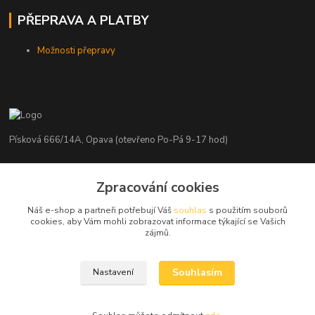
PŘEPRAVA A PLATBY
Možnosti přepravy
Písková 666/14A, Opava (otevřeno Po-Pá 9-17 hod)
Radim Kaděrka
+420 776 839 986
Zpracování cookies
Infolinka: Po-Pá 8-18 hod.
Náš e-shop a partneři potřebují Váš
souhlas
s použitím souborů
cookies, aby Vám mohli zobrazovat informace týkající se Vašich
info@nosice.com
zájmů.
Souhlasím
Nastavení