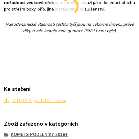
nežádoucí zvukové efekty
a zároveň slouží jako dosedací plocha
pro střešní boxy, příp. jiné instalované příslušenství.
(Aerodynamické vlasnosti těchto tyčí jsou na výborné úrovni, právě
díky trvale instalované gumové liště i tvaru tyče)
Ke stažení
ATERA Signo RTD - návod
Zboží zařazeno v kategoriích
KOMBI S PODÉLNÍKY 2018+