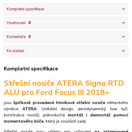
Kompletní specifikace
Hodnocení
0
Komentáře
0
Ke stažení
Kompletní specifikace
Střešní nosiče ATERA Signo RTD
ALU pro Ford Focus III 2018+
jsou
špičkově provedené hliníkové střešní nosiče
německého
výrobce
ATERA
. Unikátní design, aerodynamický tvar tyčí,
konstrukce nosičů, jednoduchá
montáž i demontáž pomocí
momentového klíče
, který je součástí sady.
S
třešní nosiče jsou určeny pro uchycení
na integrované