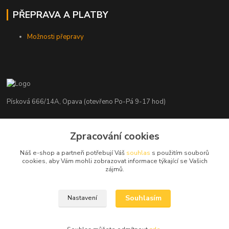
PŘEPRAVA A PLATBY
Možnosti přepravy
Písková 666/14A, Opava (otevřeno Po-Pá 9-17 hod)
Radim Kaděrka
+420 776 839 986
Zpracování cookies
Infolinka: Po-Pá 8-18 hod.
Náš e-shop a partneři potřebují Váš
souhlas
s použitím souborů
cookies, aby Vám mohli zobrazovat informace týkající se Vašich
info@nosice.com
zájmů.
Souhlasím
Nastavení