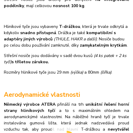
podélníky
, mají celkovou
nosnost 100 kg
.
Hliníkové tyče jsou vybaveny
T-drážkou
, která je trvale odkrytá a
kdykoliv
snadno přístupná
. Drážka je také
kompatibilní s
adaptéry jiných výrobců
(THULE, HAKR a další)
. Nosiče budou
po celou dobu používání zamknuté, díky
zamykatelným krytkám
.
Střešní nosiče jsou dodávány v sadě dvou kusů
(4 ks patek + 2 ks
tyčí)
s tříletou zárukou.
Rozměry hliníkové tyče jsou 29 mm
(výška)
a 80mm
(šířka)
.
Aerodynamické vlastnosti
Německý výrobce ATERA
přináší na trh
unikátní řešení horní
strany hliníkových tyčí
a to s maximálním ohledem na
aerodynamickýmé vlastnostmi. Na náběžné hraně tyčí je trvale
instalována gumová lišta, která jednak nadzvedává proud
vzduchu tak, aby proudil nad hlavní T-drážkou a
nevytvářel