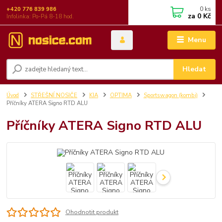
0
ks
+420 776 839 986
za
0 Kč
Infolinka: Po-Pá 8-18 hod.
Menu
Hledat
Úvod
STŘEŠNÍ NOSIČE
KIA
OPTIMA
Sportswagon (kombi)
Příčníky ATERA Signo RTD ALU
Příčníky ATERA Signo RTD ALU
Ohodnotit produkt