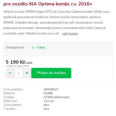
pro vozidlo KIA Optima kombi, r.v. 2016+
Střešní nosiče ATERA Signo RTD ALU pro Kia Optima kombi 2016+ jsou
špičkově provedené hliníkové střešní nosiče německého výrobce
ATERA. Unikátní design, aerodynamický tvar tyčí, konstrukce nosičů,
jednoduchá montáž i demontáž pomocí momentového klíče, který je
součástí sady. Střešní nosiče jsou urč...
celý popis
Dostupnost
1 - 3 dny
5 190 Kč
/
sada
4 289 Kč
bez DPH
Přidat do košíku
Číslo produktu:
AR048522
Materiál:
HLINÍK
Výrobce:
ATERA (Německo)
Délka tyčí:
122 cm
Zamykatelné:
Ano
T-drážka:
Ano