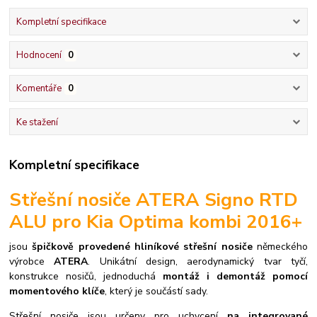
Kompletní specifikace
Hodnocení
0
Komentáře
0
Ke stažení
Kompletní specifikace
Střešní nosiče ATERA Signo RTD
ALU pro Kia Optima kombi 2016+
jsou
špičkově provedené hliníkové střešní nosiče
německého
výrobce
ATERA
. Unikátní design, aerodynamický tvar tyčí,
konstrukce nosičů, jednoduchá
montáž i demontáž pomocí
momentového klíče
, který je součástí sady.
S
třešní nosiče jsou určeny pro uchycení
na integrované