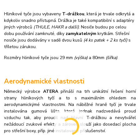
Hliníkové tyče jsou vybaveny
T-drážkou
, která je trvale odkrytá a
kdykoliv snadno přístupná. Drážka je také kompatibilní s adaptéry
jiných výrobců
(THULE, HAKR a další)
. Nosiče budou po celou
dobu používání zamknuté, díky
zamykatelným
krytkám. Střešní
nosiče jsou dodávány v sadě dvou kusů
(4 ks patek + 2 ks tyčí)
s
tříletou zárukou.
Rozměry hliníkové tyče jsou 29 mm
(výška)
a 80mm
(šířka)
.
Aerodynamické vlastnosti
Německý výrobce
ATERA
přináší na trh unikátní řešení horní
strany hliníkových tyčí a to s maximálním ohledem na
aerodynamickýmé vlastnostmi. Na náběžné hraně tyčí je trvale
instalována gumová lišta, která jednak nadzvedává proud
vzduchu tak, aby proudil nad hlavní T-drážkou a nevytvářel
nežádoucí zvukové efekty a zároveň slouží jako dosedací plocha
pro střešní boxy, příp. jiné instalované příslušenství.