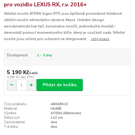
pro vozidlo LEXUS RX, r.v. 2016+
Střešní nosiče ATERA Signo RTD jsou špičkově provedené hliníkové
střešní nosiče německého výrobce Atera. Unikátní design,
aerodynamický tvar tyčí, konstrukce nosičů, jednoduchá montáž i
demontáž pomocí momentového klíče, který je součástí sady. Střešní
nosiče jsou určeny pro uchycení na integrované ...
celý popis
Dostupnost
1 - 3 dny
5 190 Kč
/
sada
4 289 Kč
bez DPH
Přidat do košíku
Číslo produktu:
AR048522
Materiál:
HLINÍK
Výrobce:
ATERA (Německo)
Délka tyčí:
122 cm
Zamykatelné:
Ano
T-drážka:
Ano