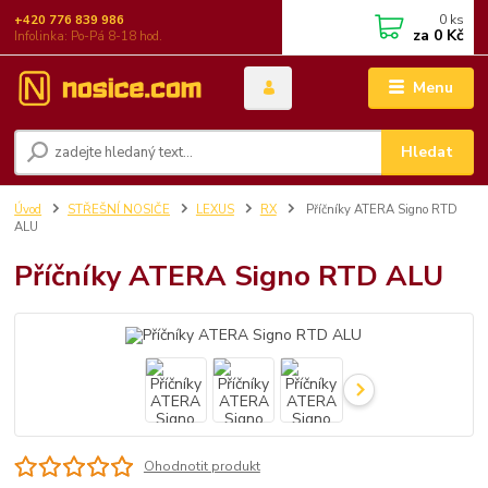
0
ks
+420 776 839 986
za
0 Kč
Infolinka: Po-Pá 8-18 hod.
Menu
Hledat
Úvod
STŘEŠNÍ NOSIČE
LEXUS
RX
Příčníky ATERA Signo RTD
ALU
Příčníky ATERA Signo RTD ALU
Ohodnotit produkt