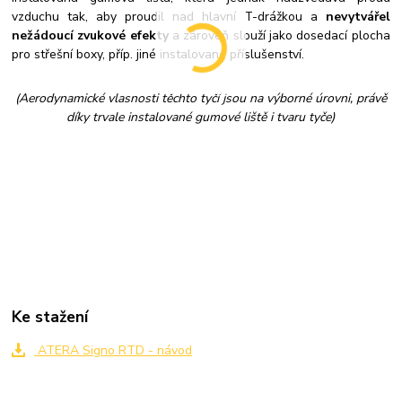
vzduchu tak, aby proudil nad hlavní T-drážkou a
nevytvářel
nežádoucí zvukové efekty
a zároveň slouží jako dosedací plocha
pro střešní boxy, příp. jiné instalované příslušenství.
(Aerodynamické vlasnosti těchto tyčí jsou na výborné úrovni, právě
díky trvale instalované gumové liště i tvaru tyče)
Ke stažení
ATERA Signo RTD - návod