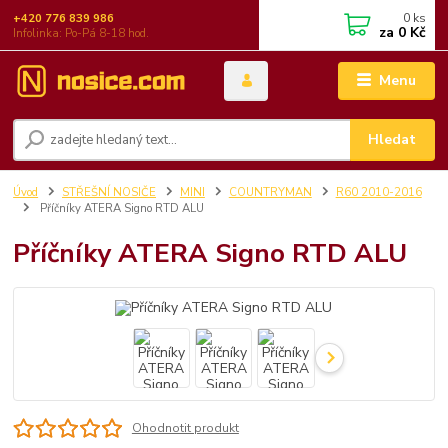
0
ks
+420 776 839 986
za
0 Kč
Infolinka: Po-Pá 8-18 hod.
Menu
Hledat
Úvod
STŘEŠNÍ NOSIČE
MINI
COUNTRYMAN
R60 2010-2016
Příčníky ATERA Signo RTD ALU
Příčníky ATERA Signo RTD ALU
Ohodnotit produkt