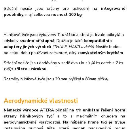
S
třešní nosiče jsou určeny pro uchycení
na integrované
podélníky
, mají celkovou
nosnost 100 kg
.
Hliníkové tyče jsou vybaveny
T-drážkou
, která je trvale odkrytá a
kdykoliv
snadno přístupná
. Drážka je také
kompatibilní s
adaptéry jiných výrobců
(THULE, HAKR a další)
. Nosiče budou
po celou dobu používání zamknuté, díky
zamykatelným krytkám
.
Střešní nosiče jsou dodávány v sadě dvou kusů
(4 ks patek + 2 ks
tyčí)
s tříletou zárukou.
Rozměry hliníkové tyče jsou 29 mm
(výška)
a 80mm
(šířka)
.
Aerodynamické vlastnosti
Německý výrobce ATERA
přináší na trh
unikátní řešení horní
strany hliníkových tyčí
a to s maximálním ohledem na
aerodynamickýmé vlastnostmi. Na náběžné hraně tyčí je trvale
instalována gumová lišta, která jednak nadzvedává proud