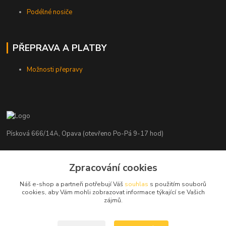
Podélné nosiče
PŘEPRAVA A PLATBY
Možnosti přepravy
Písková 666/14A, Opava (otevřeno Po-Pá 9-17 hod)
Radim Kaděrka
+420 776 839 986
Zpracování cookies
Infolinka: Po-Pá 8-18 hod.
Náš e-shop a partneři potřebují Váš
souhlas
s použitím souborů
cookies, aby Vám mohli zobrazovat informace týkající se Vašich
info@nosice.com
zájmů.