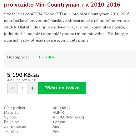
pro vozidlo Mini Countryman, r.v. 2010-2016
Střešní nosiče ATERA Signo RTD ALU pro Mini Countryman 2010-2016
jsou špičkově provedené hliníkové střešní nosiče německého výrobce
ATERA. Unikátní design, aerodynamický tvar tyčí, konstrukce nosičů,
jednoduchá montáž i demontáž pomocí momentového klíče, který je
součástí sady. Střešní nosiče jsou ...
celý popis
Dostupnost
1 - 3 dny
5 190 Kč
/
sada
4 289 Kč
bez DPH
Přidat do košíku
Číslo produktu:
AR048522
Materiál:
HLINÍK
Výrobce:
ATERA (Německo)
Délka tyčí:
122 cm
Zamykatelné:
Ano
T-drážka:
Ano