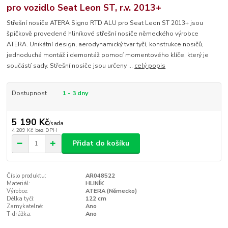
pro vozidlo Seat Leon ST, r.v. 2013+
Střešní nosiče ATERA Signo RTD ALU pro Seat Leon ST 2013+ jsou
špičkově provedené hliníkové střešní nosiče německého výrobce
ATERA. Unikátní design, aerodynamický tvar tyčí, konstrukce nosičů,
jednoduchá montáž i demontáž pomocí momentového klíče, který je
součástí sady. Střešní nosiče jsou určeny ...
celý popis
Dostupnost
1 - 3 dny
5 190 Kč
/
sada
4 289 Kč
bez DPH
Přidat do košíku
Číslo produktu:
AR048522
Materiál:
HLINÍK
Výrobce:
ATERA (Německo)
Délka tyčí:
122 cm
Zamykatelné:
Ano
T-drážka:
Ano