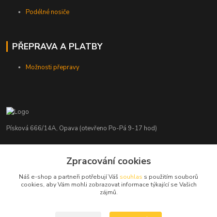
Podélné nosiče
PŘEPRAVA A PLATBY
Možnosti přepravy
Písková 666/14A, Opava (otevřeno Po-Pá 9-17 hod)
Radim Kaděrka
Zpracování cookies
+420 776 839 986
Infolinka: Po-Pá 8-18 hod.
Náš e-shop a partneři potřebují Váš
souhlas
s použitím souborů
cookies, aby Vám mohli zobrazovat informace týkající se Vašich
info@nosice.com
zájmů.