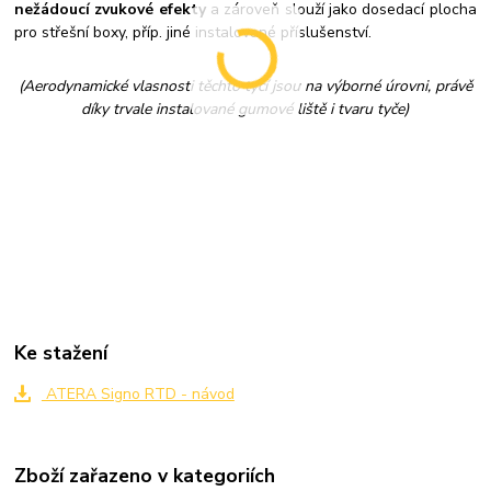
nežádoucí zvukové efekty
a zároveň slouží jako dosedací plocha
pro střešní boxy, příp. jiné instalované příslušenství.
(Aerodynamické vlasnosti těchto tyčí jsou na výborné úrovni, právě
díky trvale instalované gumové liště i tvaru tyče)
Ke stažení
ATERA Signo RTD - návod
Zboží zařazeno v kategoriích