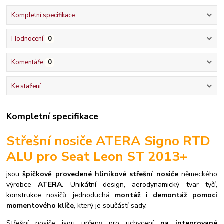
Kompletní specifikace
Hodnocení
0
Komentáře
0
Ke stažení
Kompletní specifikace
Střešní nosiče ATERA Signo RTD
ALU pro Seat Leon ST 2013+
jsou
špičkově provedené hliníkové střešní nosiče
německého
výrobce
ATERA
. Unikátní design, aerodynamický tvar tyčí,
konstrukce nosičů, jednoduchá
montáž i demontáž pomocí
momentového klíče
, který je součástí sady.
S
třešní nosiče jsou určeny pro uchycení
na integrované