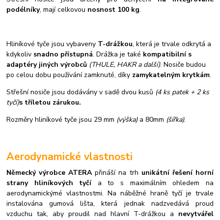
podélníky
, mají celkovou
nosnost 100 kg
.
Hliníkové tyče jsou vybaveny
T-drážkou
, která je trvale odkrytá a
kdykoliv
snadno přístupná
. Drážka je také
kompatibilní s
adaptéry jiných výrobců
(THULE, HAKR a další)
. Nosiče budou
po celou dobu používání zamknuté, díky
zamykatelným krytkám
.
Střešní nosiče jsou dodávány v sadě dvou kusů
(4 ks patek + 2 ks
tyčí)
s tříletou zárukou.
Rozměry hliníkové tyče jsou 29 mm
(výška)
a 80mm
(šířka)
.
Aerodynamické vlastnosti
Německý výrobce ATERA
přináší na trh
unikátní řešení horní
strany hliníkových tyčí
a to s maximálním ohledem na
aerodynamickýmé vlastnostmi. Na náběžné hraně tyčí je trvale
instalována gumová lišta, která jednak nadzvedává proud
vzduchu tak, aby proudil nad hlavní T-drážkou a
nevytvářel