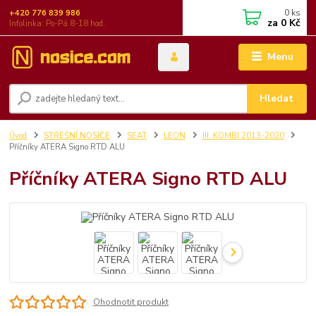
0
ks
+420 776 839 986
za
0 Kč
Infolinka: Po-Pá 8-18 hod.
Menu
Hledat
Úvod
STŘEŠNÍ NOSIČE
SEAT
LEON
III. KOMBI 2013-2020
Příčníky ATERA Signo RTD ALU
Příčníky ATERA Signo RTD ALU
Ohodnotit produkt