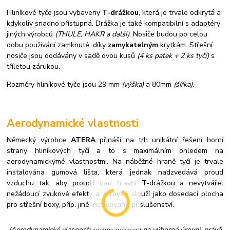
Hliníkové tyče jsou vybaveny
T-drážkou
, která je trvale odkrytá a
kdykoliv snadno přístupná. Drážka je také kompatibilní s adaptéry
jiných výrobců
(THULE, HAKR a další)
. Nosiče budou po celou
dobu používání zamknuté, díky
zamykatelným
krytkám. Střešní
nosiče jsou dodávány v sadě dvou kusů
(4 ks patek + 2 ks tyčí)
s
tříletou zárukou.
Rozměry hliníkové tyče jsou 29 mm
(výška)
a 80mm
(šířka)
.
Aerodynamické vlastnosti
Německý výrobce
ATERA
přináší na trh unikátní řešení horní
strany hliníkových tyčí a to s maximálním ohledem na
aerodynamickýmé vlastnostmi. Na náběžné hraně tyčí je trvale
instalována gumová lišta, která jednak nadzvedává proud
vzduchu tak, aby proudil nad hlavní T-drážkou a nevytvářel
nežádoucí zvukové efekty a zároveň slouží jako dosedací plocha
pro střešní boxy, příp. jiné instalované příslušenství.
(Aerodynamické vlasnosti těchto tyčí jsou na výborné úrovni, právě