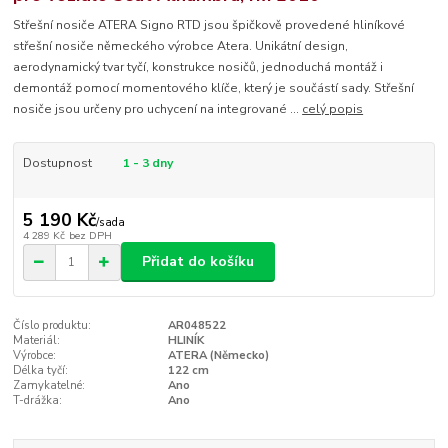
Střešní nosiče ATERA Signo RTD jsou špičkově provedené hliníkové
střešní nosiče německého výrobce Atera. Unikátní design,
aerodynamický tvar tyčí, konstrukce nosičů, jednoduchá montáž i
demontáž pomocí momentového klíče, který je součástí sady. Střešní
nosiče jsou určeny pro uchycení na integrované ...
celý popis
Dostupnost
1 - 3 dny
5 190 Kč
/
sada
4 289 Kč
bez DPH
Přidat do košíku
Číslo produktu:
AR048522
Materiál:
HLINÍK
Výrobce:
ATERA (Německo)
Délka tyčí:
122 cm
Zamykatelné:
Ano
T-drážka:
Ano