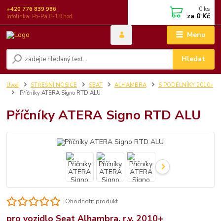
0
ks
+420 776 839 986
za
0 Kč
Infolinka: Po-Pá 8-18 hod.
Menu
Hledat
Úvod
STŘEŠNÍ NOSIČE
SEAT
ALHAMBRA
S PODÉLNÍKY 2010+
Příčníky ATERA Signo RTD ALU
Příčníky ATERA Signo RTD ALU
Ohodnotit produkt
pro vozidlo Seat Alhambra, r.v. 2010+