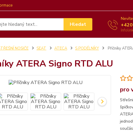
formace
Nevíte
Hledat
+420
Infoli
STŘEŠNÍ NOSIČE
SEAT
ATECA
S PODÉLNÍKY
Příčníky ATE
níky ATERA Signo RTD ALU
pro 
Střešn
špičko
ATERA.
jednod
součást