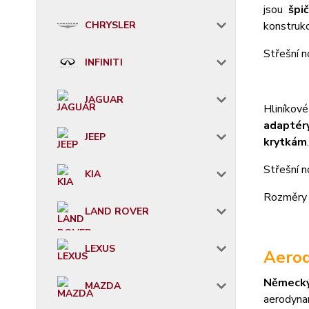
jsou
špi
CHRYSLER
konstruk
S
třešní n
INFINITI
JAGUAR
Hliníkov
adaptéry
JEEP
krytkám
.
Střešní 
KIA
Rozměry 
LAND ROVER
LEXUS
Aerod
Německ
MAZDA
aerodyna