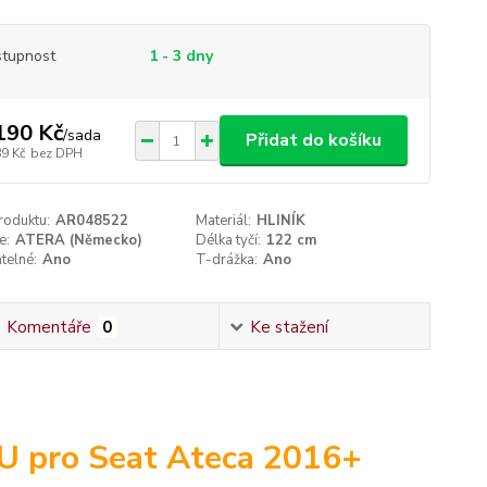
tupnost
1 - 3 dny
190 Kč
/
sada
Přidat do košíku
89 Kč
bez DPH
roduktu:
AR048522
Materiál:
HLINÍK
e:
ATERA (Německo)
Délka tyčí:
122 cm
telné:
Ano
T-drážka:
Ano
Komentáře
0
Ke stažení
U pro Seat Ateca 2016+