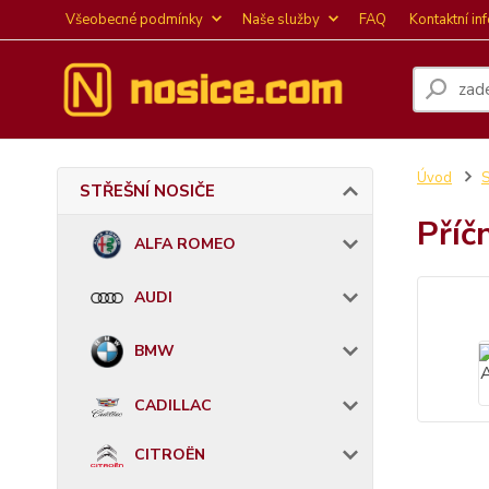
Všeobecné podmínky
Naše služby
FAQ
Kontaktní in
Úvod
STŘEŠNÍ NOSIČE
Příč
ALFA ROMEO
AUDI
BMW
CADILLAC
CITROËN