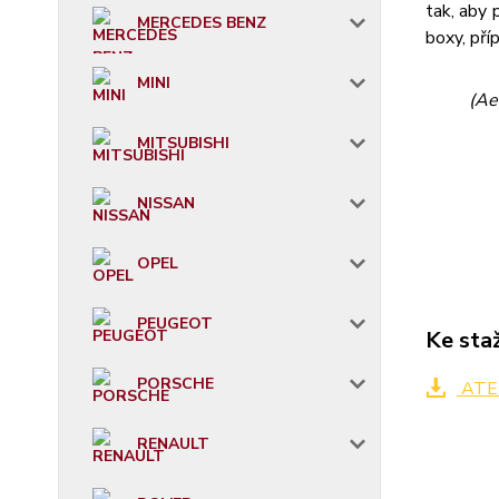
tak, aby 
MERCEDES BENZ
boxy, příp
MINI
(Ae
MITSUBISHI
NISSAN
OPEL
PEUGEOT
Ke sta
PORSCHE
ATER
RENAULT