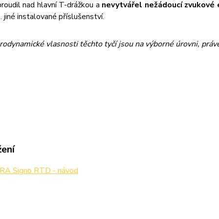
proudil nad hlavní T-drážkou a
nevytvářel nežádoucí zvukové 
. jiné instalované příslušenství.
rodynamické vlasnosti těchto tyčí jsou na výborné úrovni, právě
žení
A Signo RTD - návod