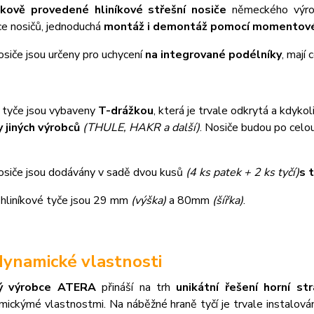
čkově provedené hliníkové střešní nosiče
německého výr
ce nosičů, jednoduchá
montáž i demontáž pomocí momentové
osiče jsou určeny pro uchycení
na integrované podélníky
, mají
é tyče jsou vybaveny
T-drážkou
, která je trvale odkrytá a kdykol
 jiných výrobců
(THULE, HAKR a další)
. Nosiče budou po celo
nosiče jsou dodávány v sadě dvou kusů
(4 ks patek + 2 ks tyčí)
s 
hliníkové tyče jsou 29 mm
(výška)
a 80mm
(šířka)
.
ynamické vlastnosti
ý výrobce ATERA
přináší na trh
unikátní řešení horní st
mickýmé vlastnostmi. Na náběžné hraně tyčí je trvale instalová