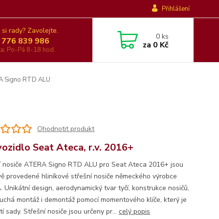
Přihlášení
 si rady? Zavolejte.
0
ks
 776 839 986
za
0 Kč
nka: Po-Pá 8-18 hod.
RA Signo RTD ALU
Ohodnotit produkt
vozidlo Seat Ateca, r.v. 2016+
í nosiče ATERA Signo RTD ALU pro Seat Ateca 2016+ jsou
vě provedené hliníkové střešní nosiče německého výrobce
 Unikátní design, aerodynamický tvar tyčí, konstrukce nosičů,
uchá montáž i demontáž pomocí momentového klíče, který je
í sady. Střešní nosiče jsou určeny pr...
celý popis