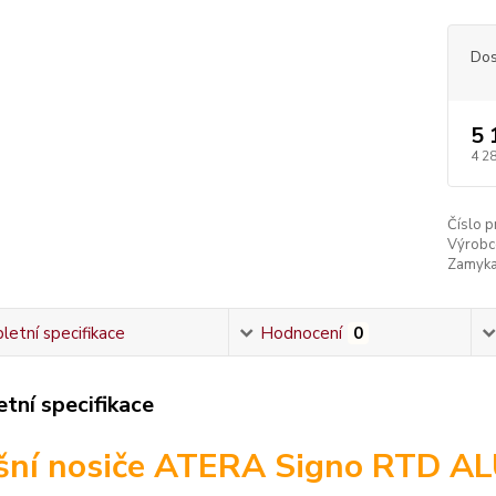
Dos
5 
4 2
Číslo p
Výrobc
Zamyka
etní specifikace
Hodnocení
0
tní specifikace
šní nosiče ATERA Signo RTD AL