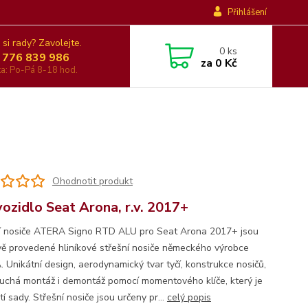
Přihlášení
 si rady? Zavolejte.
0
ks
 776 839 986
za
0 Kč
nka: Po-Pá 8-18 hod.
Ohodnotit produkt
vozidlo Seat Arona, r.v. 2017+
í nosiče ATERA Signo RTD ALU pro Seat Arona 2017+ jsou
vě provedené hliníkové střešní nosiče německého výrobce
 Unikátní design, aerodynamický tvar tyčí, konstrukce nosičů,
uchá montáž i demontáž pomocí momentového klíče, který je
í sady. Střešní nosiče jsou určeny pr...
celý popis