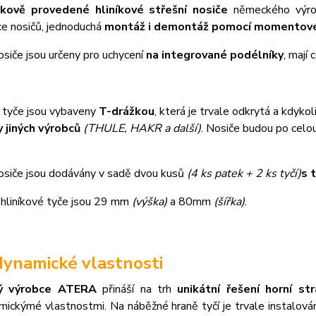
čkově provedené hliníkové střešní nosiče
německého výr
ce nosičů, jednoduchá
montáž i demontáž pomocí momentové
osiče jsou určeny pro uchycení
na integrované podélníky
, mají
é tyče jsou vybaveny
T-drážkou
, která je trvale odkrytá a kdykol
 jiných výrobců
(THULE, HAKR a další)
. Nosiče budou po celo
nosiče jsou dodávány v sadě dvou kusů
(4 ks patek + 2 ks tyčí)
s 
hliníkové tyče jsou 29 mm
(výška)
a 80mm
(šířka)
.
ynamické vlastnosti
ý výrobce ATERA
přináší na trh
unikátní řešení horní st
mickýmé vlastnostmi. Na náběžné hraně tyčí je trvale instalová