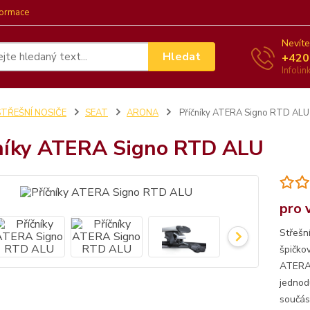
formace
Nevíte
Hledat
+420
Infoli
STŘEŠNÍ NOSIČE
SEAT
ARONA
Příčníky ATERA Signo RTD ALU
níky ATERA Signo RTD ALU
pro 
Střešn
špičko
ATERA.
jednod
součást