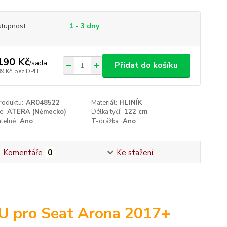
tupnost
1 - 3 dny
190 Kč
/
sada
Přidat do košíku
89 Kč
bez DPH
roduktu:
AR048522
Materiál:
HLINÍK
e:
ATERA (Německo)
Délka tyčí:
122 cm
telné:
Ano
T-drážka:
Ano
Komentáře
0
Ke stažení
U pro Seat Arona 2017+