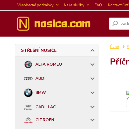
Všeobecné podmínky
Naše služby
FAQ
Kontaktní in
Úvod
STŘEŠNÍ NOSIČE
Příč
ALFA ROMEO
AUDI
BMW
CADILLAC
CITROËN