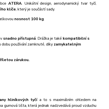
obce
ATERA
. Unikátní design, aerodynamický tvar tyčí,
ho klíče
, který je součástí sady.
 celkovou
nosnost 100 kg
.
iv
snadno přístupná
. Drážka je také
kompatibilní s
u dobu používání zamknuté, díky
zamykatelným
tříletou zárukou.
rany hliníkových tyčí
a to s maximálním ohledem na
na gumová lišta, která jednak nadzvedává proud vzduchu