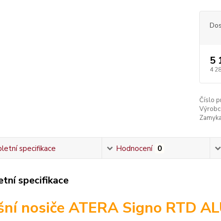
Dos
5 
4 2
Číslo p
Výrobc
Zamyka
etní specifikace
Hodnocení
0
tní specifikace
šní nosiče ATERA Signo RTD AL