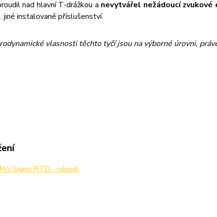
proudil nad hlavní T-drážkou a
nevytvářel nežádoucí zvukové 
. jiné instalované příslušenství.
rodynamické vlasnosti těchto tyčí jsou na výborné úrovni, právě
žení
A Signo RTD - návod