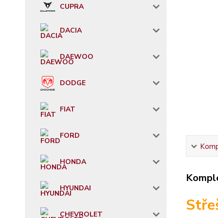
CUPRA
DACIA
DAEWOO
DODGE
FIAT
FORD
Kompl
HONDA
Komple
HYUNDAI
Stře
CHEVROLET