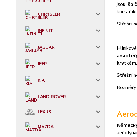
jsou
špi
konstruk
CHRYSLER
S
třešní n
INFINITI
JAGUAR
Hliníkov
adaptéry
krytkám
.
JEEP
Střešní 
KIA
Rozměry 
LAND ROVER
LEXUS
Aerod
Německ
MAZDA
aerodyna