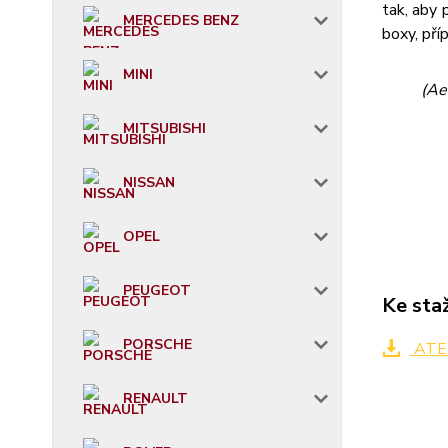
tak, aby 
MERCEDES BENZ
boxy, příp
MINI
(Ae
MITSUBISHI
NISSAN
OPEL
PEUGEOT
Ke sta
PORSCHE
ATER
RENAULT