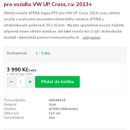
pro vozidlo VW UP Cross, r.v. 2013+
Střešní nosiče ATERA Signo RTD pro VW UP Cross 2013+ jsou střešní
nosiče v ocelovém provedení německého výrobce ATERA s
obdélníkovým průřezem 30 x 20 mm. Na tyto spolehlivé nosiče můžete
připevnit nejen střešní autobox, ale také nosiče kol či lyží. Jednoduchá
montáž i demontáž pomocí momentového kl...
celý popis
Dostupnost
1 - 3 dny
3 990 Kč
/
sada
3 298 Kč
bez DPH
Přidat do košíku
Číslo produktu:
AR048410
Materiál:
Ocel
Výrobce:
ATERA (Německo)
Délka tyčí:
110 cm
Zamykatelné:
Ano