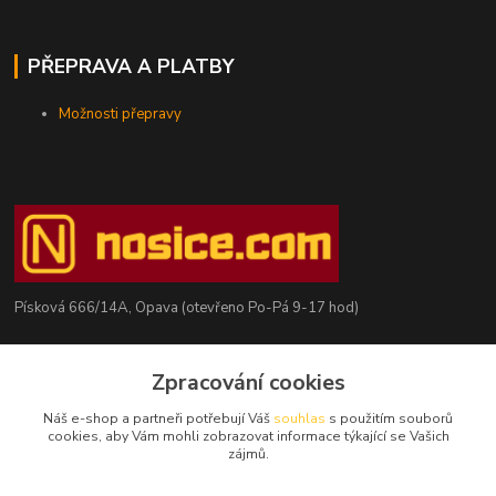
PŘEPRAVA A PLATBY
Možnosti přepravy
Písková 666/14A, Opava (otevřeno Po-Pá 9-17 hod)
Radim Kaděrka
Zpracování cookies
+420 776 839 986
Infolinka: Po-Pá 8-18 hod.
Náš e-shop a partneři potřebují Váš
souhlas
s použitím souborů
cookies, aby Vám mohli zobrazovat informace týkající se Vašich
info@nosice.com
zájmů.