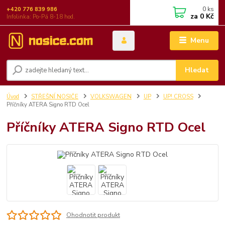
0
ks
+420 776 839 986
za
0 Kč
Infolinka: Po-Pá 8-18 hod.
Menu
Hledat
Úvod
STŘEŠNÍ NOSIČE
VOLKSWAGEN
UP
UP! CROSS
Příčníky ATERA Signo RTD Ocel
Příčníky ATERA Signo RTD Ocel
Ohodnotit produkt