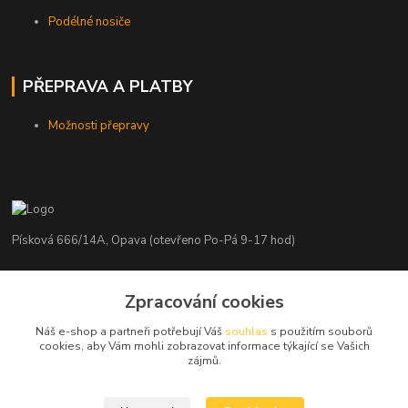
Podélné nosiče
PŘEPRAVA A PLATBY
Možnosti přepravy
Písková 666/14A, Opava (otevřeno Po-Pá 9-17 hod)
Radim Kaděrka
Zpracování cookies
+420 776 839 986
Infolinka: Po-Pá 8-18 hod.
Náš e-shop a partneři potřebují Váš
souhlas
s použitím souborů
cookies, aby Vám mohli zobrazovat informace týkající se Vašich
info@nosice.com
zájmů.