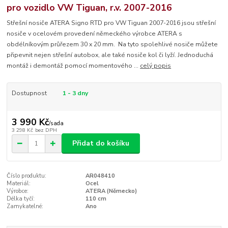
pro vozidlo VW Tiguan, r.v. 2007-2016
Střešní nosiče ATERA Signo RTD pro VW Tiguan 2007-2016 jsou střešní
nosiče v ocelovém provedení německého výrobce ATERA s
obdélníkovým průřezem 30 x 20 mm. Na tyto spolehlivé nosiče můžete
připevnit nejen střešní autobox, ale také nosiče kol či lyží. Jednoduchá
montáž i demontáž pomocí momentového ...
celý popis
Dostupnost
1 - 3 dny
3 990 Kč
/
sada
3 298 Kč
bez DPH
Přidat do košíku
Číslo produktu:
AR048410
Materiál:
Ocel
Výrobce:
ATERA (Německo)
Délka tyčí:
110 cm
Zamykatelné:
Ano