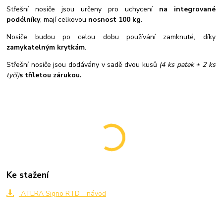
Střešní nosiče jsou určeny pro uchycení
na integrované
podélníky
, mají celkovou
nosnost 100 kg
.
Nosiče budou po celou dobu používání zamknuté, díky
zamykatelným krytkám
.
Střešní nosiče jsou dodávány v sadě dvou kusů
(4 ks patek + 2 ks
tyčí)
s tříletou zárukou.
Ke stažení
ATERA Signo RTD - návod