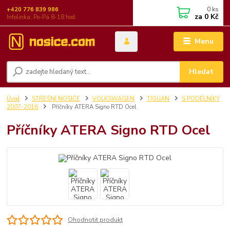
0
ks
+420 776 839 986
za
0 Kč
Infolinka: Po-Pá 8-18 hod.
Menu
Hledat
Úvod
STŘEŠNÍ NOSIČE
VOLKSWAGEN
TIGUAN
S PODÉLNÍKY
2007-2016
Příčníky ATERA Signo RTD Ocel
Příčníky ATERA Signo RTD Ocel
Ohodnotit produkt