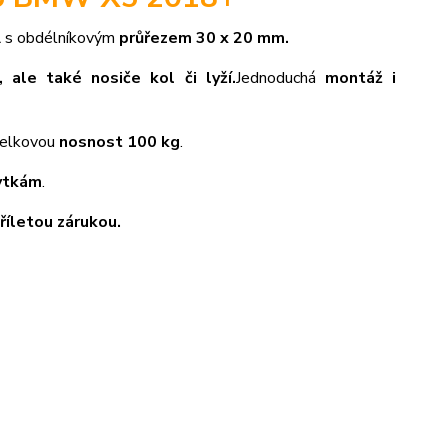
A
s obdélníkovým
průřezem 30 x 20 mm.
, ale také nosiče kol či lyží.
Jednoduchá
montáž i
 celkovou
nosnost 100 kg
.
ytkám
.
tříletou zárukou.