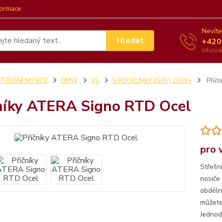
formace
Nevíte
Hledat
+420
Infoli
STŘEŠNÍ NOSIČE
BMW
X5
S PODÉLNÍKY (G05) 2019+
Příčn
níky ATERA Signo RTD Ocel
pro 
Střešn
nosiče
obdéln
můžete 
Jednod