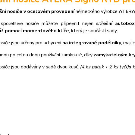
šní nosiče v ocelovém provedení
německého výrobce
ATER
spolehlivé nosiče můžete připevnit nejen
střešní autobox
ž pomocí momentového klíče
, který je součástí sady.
osiče jsou určeny pro uchycení
na integrované podélníky
, mají
udou po celou dobu používání zamknuté, díky
zamykatelným kr
nosiče jsou dodávány v sadě dvou kusů
(4 ks patek + 2 ks tyčí)
s 