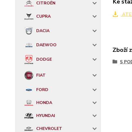
Ke sta
CITROËN
ATER
CUPRA
DACIA
DAEWOO
Zboží 
DODGE
S PO
FIAT
FORD
HONDA
HYUNDAI
CHEVROLET