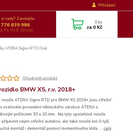
Přihlášení
 si rady? Zavolejte.
0
ks
 776 839 986
za
0 Kč
nka: Po-Pá 8-18 hod.
íky ATERA Signo RTD Ocel
Ohodnotit produkt
vozidlo BMW X5, r.v. 2018+
í nosiče ATERA Signo RTD pro BMW X5 2018+ jsou střešní
 v ocelovém provedení německého výrobce ATERA s
íkovým průřezem 30 x 20 mm. Na tyto spolehlivé nosiče
připevnit nejen střešní autobox, ale také nosiče kol či lyží.
uchá montáž i demontáž pomocí momentového klíče, ...
celý