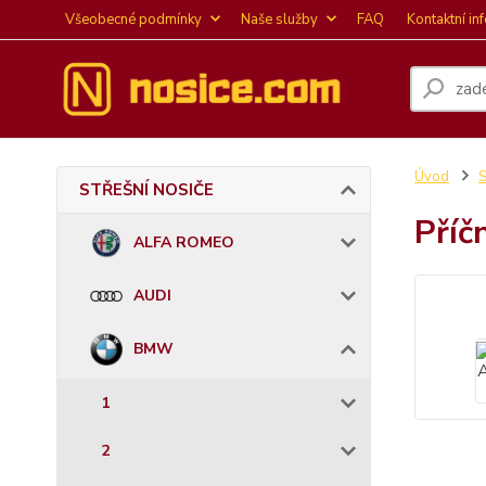
Všeobecné podmínky
Naše služby
FAQ
Kontaktní in
Úvod
STŘEŠNÍ NOSIČE
Příč
ALFA ROMEO
AUDI
BMW
1
2