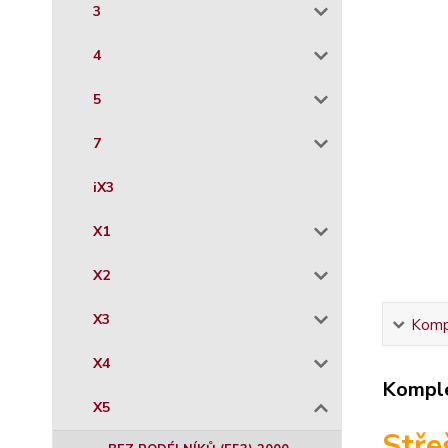
3
4
5
7
iX3
X1
X2
X3
Kompl
X4
Komple
X5
Stře