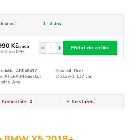
tupnost
1 - 3 dny
990 Kč
/
sada
Přidat do košíku
98 Kč
bez DPH
roduktu:
AR048437
Materiál:
Ocel
e:
ATERA (Německo)
Délka tyčí:
137 cm
telné:
Ano
Komentáře
0
Ke stažení
ro BMW X5 2018+