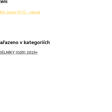
žení
A Signo RTD - návod
zařazeno v kategoriích
DÉLNÍKY (G05) 2019+