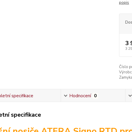
popis
Dos
3 
3 2
Číslo p
Výrobc
Zamyka
etní specifikace
Hodnocení
0
tní specifikace
šní nosiče ATERA Signo RTD p