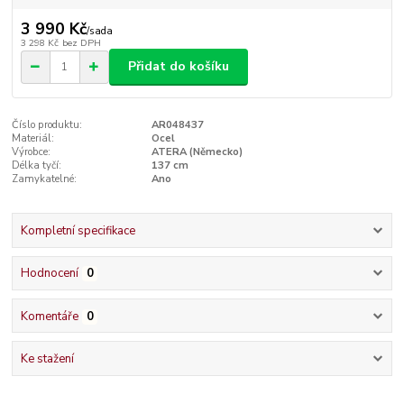
3 990 Kč
/
sada
3 298 Kč
bez DPH
Přidat do košíku
Číslo produktu:
AR048437
Materiál:
Ocel
Výrobce:
ATERA (Německo)
Délka tyčí:
137 cm
Zamykatelné:
Ano
Kompletní specifikace
Hodnocení
0
Komentáře
0
Ke stažení