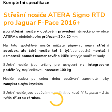
Kompletní specifikace
Střešní nosiče ATERA Signo RTD
pro Jaguar F-Pace 2016+
jsou
střešní nosiče v ocelovém provedení
německého výrobce
ATERA
s obdélníkovým
průřezem 30 x 20 mm.
Na tyto spolehlivé nosiče můžete připevnit nejen
střešní
autobox, ale také nosiče kol či lyží.
Jednoduchá
montáž i
demontáž pomocí momentového klíče
, který je součástí sady.
Střešní nosiče jsou určeny pro uchycení
na integrované
podélníky
, mají celkovou
nosnost 100 kg
.
Nosiče budou po celou dobu používání zamknuté, díky
zamykatelným krytkám
.
Střešní nosiče jsou dodávány v sadě dvou kusů
(4 ks patek + 2 ks
tyčí)
s tříletou zárukou.