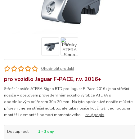
Ohodnotit produkt
pro vozidlo Jaguar F-PACE, r.v. 2016+
Střešní nosiče ATERA Signo RTD pro Jaguar F-Pace 2016+ jsou střešní
nosiče v ocelovém provedení německého výrobce ATERA s
obdélníkovým průřezem 30 x 20 mm. Na tyto spolehlivé nosiče můžete
připevnit nejen střešní autobox, ale také nosiče kol či lyží. Jednoduchá
montáž i demontáž pomocí momentového ...
celý popis
Dostupnost
1 - 3 dny