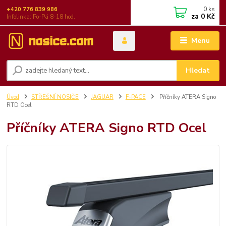
0
ks
+420 776 839 986
za
0 Kč
Infolinka: Po-Pá 8-18 hod.
Menu
Hledat
Úvod
STŘEŠNÍ NOSIČE
JAGUAR
F-PACE
Příčníky ATERA Signo
RTD Ocel
Příčníky ATERA Signo RTD Ocel