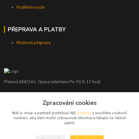
Podélné nosiče
PŘEPRAVA A PLATBY
Možnosti přepravy
Písková 666/14A, Opava (otevřeno Po-Pá 9-17 hod)
Radim Kaděrka
Zpracování cookies
+420 776 839 986
Infolinka: Po-Pá 8-18 hod.
Náš e-shop a partneři potřebují Váš
souhlas
s použitím souborů
cookies, aby Vám mohli zobrazovat informace týkající se Vašich
info@nosice.com
zájmů.