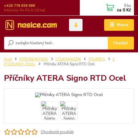
0
ks
+420 776 839 986
za
0 Kč
Infolinka: Po-Pá 8-18 hod.
Menu
Hledat
Úvod
STŘEŠNÍ NOSIČE
VOLKSWAGEN
TOUAREG
S
PODÉLNÍKY 2018+
Příčníky ATERA Signo RTD Ocel
Příčníky ATERA Signo RTD Ocel
Ohodnotit produkt