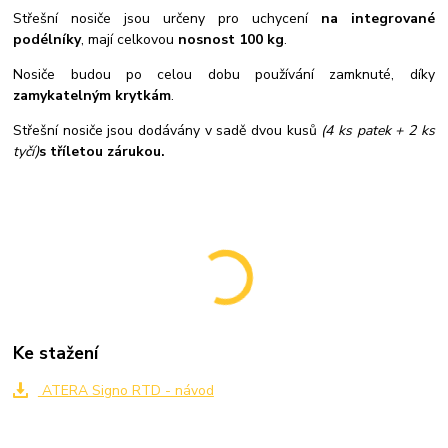
Střešní nosiče jsou určeny pro uchycení
na integrované
podélníky
, mají celkovou
nosnost 100 kg
.
Nosiče budou po celou dobu používání zamknuté, díky
zamykatelným krytkám
.
Střešní nosiče jsou dodávány v sadě dvou kusů
(4 ks patek + 2 ks
tyčí)
s tříletou zárukou.
Ke stažení
ATERA Signo RTD - návod