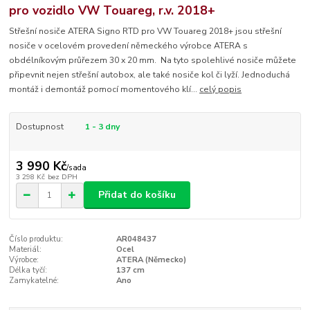
pro vozidlo VW Touareg, r.v. 2018+
Střešní nosiče ATERA Signo RTD pro VW Touareg 2018+ jsou střešní
nosiče v ocelovém provedení německého výrobce ATERA s
obdélníkovým průřezem 30 x 20 mm. Na tyto spolehlivé nosiče můžete
připevnit nejen střešní autobox, ale také nosiče kol či lyží. Jednoduchá
montáž i demontáž pomocí momentového klí...
celý popis
Dostupnost
1 - 3 dny
3 990 Kč
/
sada
3 298 Kč
bez DPH
Přidat do košíku
Číslo produktu:
AR048437
Materiál:
Ocel
Výrobce:
ATERA (Německo)
Délka tyčí:
137 cm
Zamykatelné:
Ano