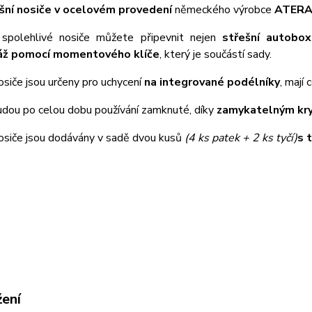
šní nosiče v ocelovém provedení
německého výrobce
ATER
spolehlivé nosiče můžete připevnit nejen
střešní autobox
ž pomocí momentového klíče
, který je součástí sady.
osiče jsou určeny pro uchycení
na integrované podélníky
, mají
udou po celou dobu používání zamknuté, díky
zamykatelným kr
nosiče jsou dodávány v sadě dvou kusů
(4 ks patek + 2 ks tyčí)
s 
žení