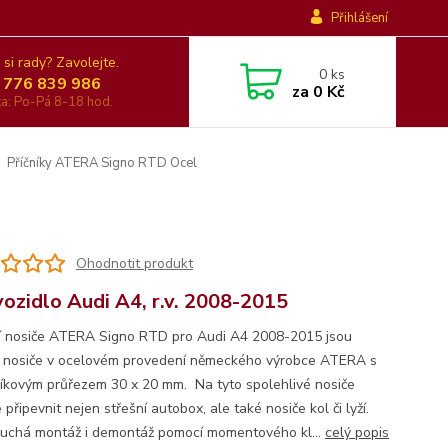
Přihlášení
 si rady? Zavolejte.
0
ks
 776 839 986
za
0 Kč
nka: Po-Pá 8-18 hod.
Příčníky ATERA Signo RTD Ocel
Ohodnotit produkt
vozidlo Audi A4, r.v. 2008-2015
í nosiče ATERA Signo RTD pro Audi A4 2008-2015 jsou
í nosiče v ocelovém provedení německého výrobce ATERA s
íkovým průřezem 30 x 20 mm. Na tyto spolehlivé nosiče
připevnit nejen střešní autobox, ale také nosiče kol či lyží.
uchá montáž i demontáž pomocí momentového kl...
celý popis