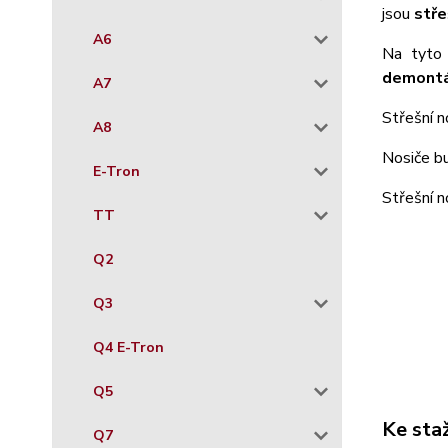
jsou
stře
A6
Na tyto 
demontá
A7
Střešní n
A8
Nosiče b
E-Tron
Střešní 
TT
Q2
Q3
Q4 E-Tron
Q5
Ke sta
Q7