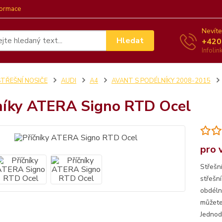
formace
Nevíte
Hledat
+420
Infoli
STŘEŠNÍ NOSIČE
AUDI
A4
AVANT S PODÉLNÍKY 2008-2015
níky ATERA Signo RTD Ocel
pro 
Střešn
střešn
obdéln
můžete 
Jednod