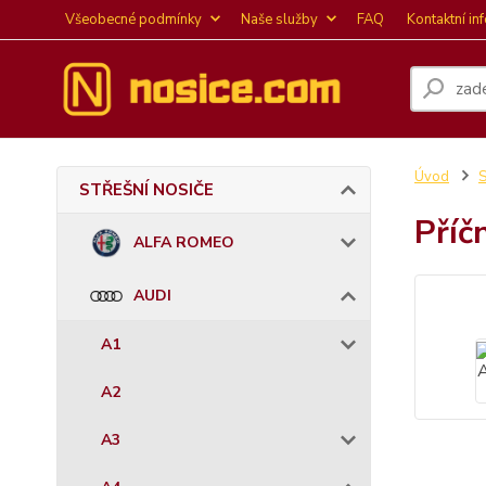
Všeobecné podmínky
Naše služby
FAQ
Kontaktní in
Úvod
STŘEŠNÍ NOSIČE
Příč
ALFA ROMEO
AUDI
A1
A2
A3