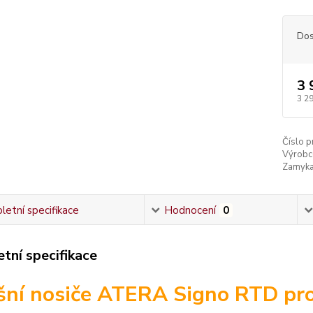
Dos
3 
3 2
Číslo p
Výrobc
Zamyka
etní specifikace
Hodnocení
0
tní specifikace
šní nosiče ATERA Signo RTD pr