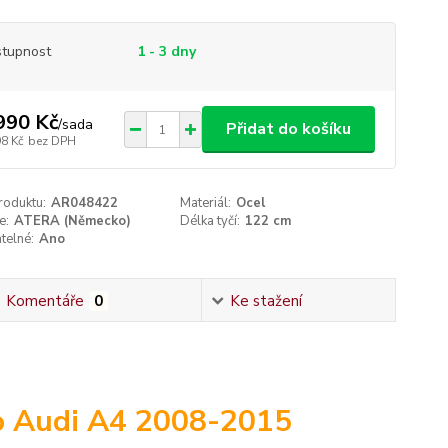
tupnost
1 - 3 dny
990 Kč
/
sada
Přidat do košíku
98 Kč
bez DPH
roduktu:
AR048422
Materiál:
Ocel
e:
ATERA (Německo)
Délka tyčí:
122 cm
telné:
Ano
Komentáře
0
Ke stažení
o Audi A4 2008-2015