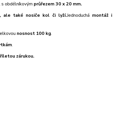
A
s obdélníkovým
průřezem 30 x 20 mm.
, ale také nosiče kol či lyží.
Jednoduchá
montáž i
 celkovou
nosnost 100 kg
.
ytkám
.
tříletou zárukou.